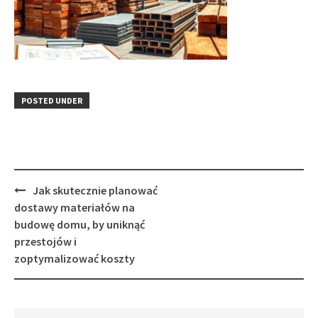
POSTED UNDER
Post
Jak skutecznie planować
navigation
dostawy materiałów na
budowę domu, by uniknąć
przestojów i
zoptymalizować koszty