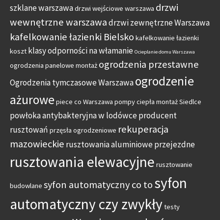
drzwi
szklane warszawa
drzwi wejściowe warszawa
wewnętrzne warszawa
drzwi zewnętrzne Warszawa
kafelkowanie łazienki Bielsko
kafelkowanie łazienki
klasy odporności na włamanie
koszt
Ocieplanie domu Warszawa
ogrodzenia przestawne
ogrodzenia panelowe montaż
ogrodzenie
Ogrodzenia tymczasowe Warszawa
ażurowe
piece co Warszawa
pompy ciepła montaż Siedlce
powłoka antybakteryjna w lodówce
producent
rekuperacja
rusztowań
przęsła ogrodzeniowe
mazowieckie
rusztowania aluminiowe przejezdne
rusztowania elewacyjne
rusztowanie
syfon
syfon automatyczny co to
budowlane
automatyczny czy zwykły
testy