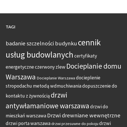
TAGI
cennik
badanie szczelności budynku
usług budowlanych
certyfikaty
Docieplanie domu
energetyczne
czerwony zlew
Warszawa
docieplenie
Docieplanie Warszawa
stropodachu metodą wdmuchiwania
dopuszczenie do
drzwi
kontaktu z żywnością
antywłamaniowe warszawa
drzwi do
Drzwi drewniane wewnętrzne
mieszkań warszawa
drzwi porta warszawa
drzwi
drzwi przesuwne do pokoju