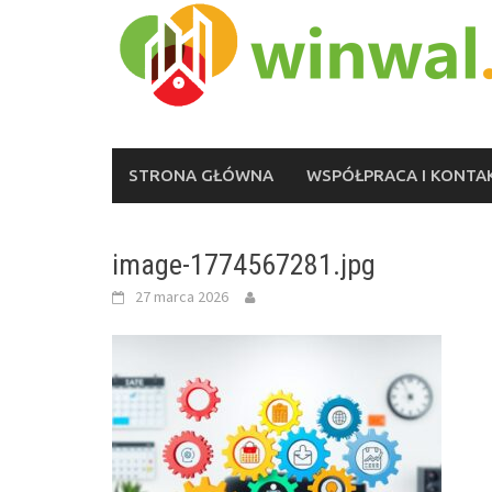
Skip
to
content
STRONA GŁÓWNA
WSPÓŁPRACA I KONTA
image-1774567281.jpg
27 marca 2026