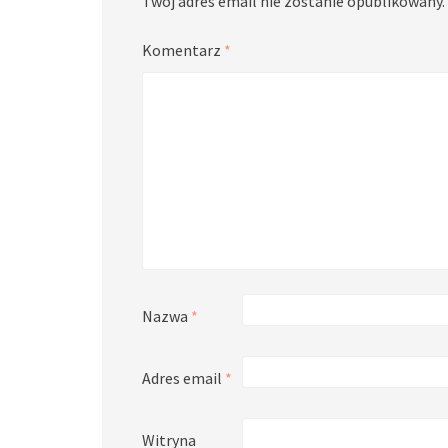
Twój adres email nie zostanie opublikowany.
Komentarz
*
Nazwa
*
Adres email
*
Witryna