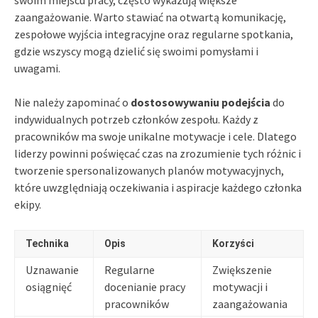
swoim miejscu pracy, często wykazują większe
zaangażowanie. Warto stawiać na otwartą komunikację,
zespołowe wyjścia integracyjne oraz regularne spotkania,
gdzie wszyscy mogą dzielić się swoimi pomysłami i
uwagami.
Nie należy zapominać o
dostosowywaniu podejścia
do
indywidualnych potrzeb członków zespołu. Każdy z
pracowników ma swoje unikalne motywacje i cele. Dlatego
liderzy powinni poświęcać czas na zrozumienie tych różnic i
tworzenie spersonalizowanych planów motywacyjnych,
które uwzględniają oczekiwania i aspiracje każdego członka
ekipy.
Technika
Opis
Korzyści
Uznawanie
Regularne
Zwiększenie
osiągnięć
docenianie pracy
motywacji i
pracowników
zaangażowania