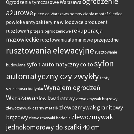
ogrodzenie
Ogrodzenia tymczasowe Warszawa
ażurowe
piece co Warszawa
pompy ciepła montaż Siedlce
powłoka antybakteryjna w lodówce
producent
rekuperacja
rusztowań
przęsła ogrodzeniowe
mazowieckie
rusztowania aluminiowe przejezdne
rusztowania elewacyjne
rusztowanie
syfon
syfon automatyczny co to
budowlane
automatyczny czy zwykły
testy
Wynajem ogrodzeń
szczelności budynku
Warszawa
zlew kwadratowy
zlewozmywak brązowy
zlewozmywak granitowy
zlewozmywak czarny metalik
zlewozmywak
brązowy
zlewozmywaki bodenia
jednokomorowy do szafki 40 cm