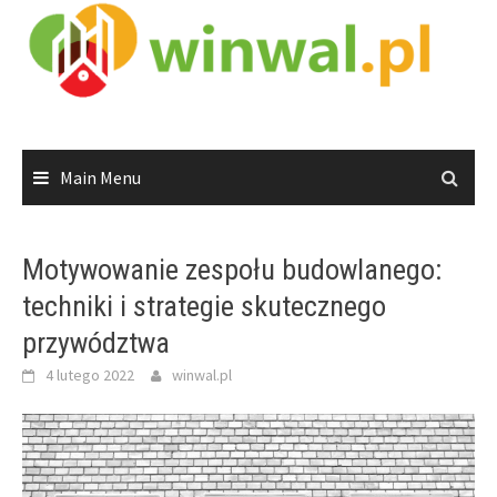
Skip
to
content
Main Menu
Motywowanie zespołu budowlanego:
techniki i strategie skutecznego
przywództwa
4 lutego 2022
winwal.pl