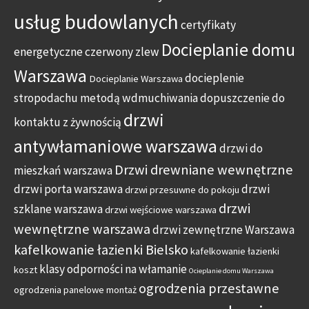
usług budowlanych
certyfikaty
Docieplanie domu
energetyczne
czerwony zlew
Warszawa
docieplenie
Docieplanie Warszawa
stropodachu metodą wdmuchiwania
dopuszczenie do
drzwi
kontaktu z żywnością
antywłamaniowe warszawa
drzwi do
Drzwi drewniane wewnętrzne
mieszkań warszawa
drzwi porta warszawa
drzwi
drzwi przesuwne do pokoju
drzwi
szklane warszawa
drzwi wejściowe warszawa
wewnętrzne warszawa
drzwi zewnętrzne Warszawa
kafelkowanie łazienki Bielsko
kafelkowanie łazienki
klasy odporności na włamanie
koszt
Ocieplanie domu Warszawa
ogrodzenia przestawne
ogrodzenia panelowe montaż