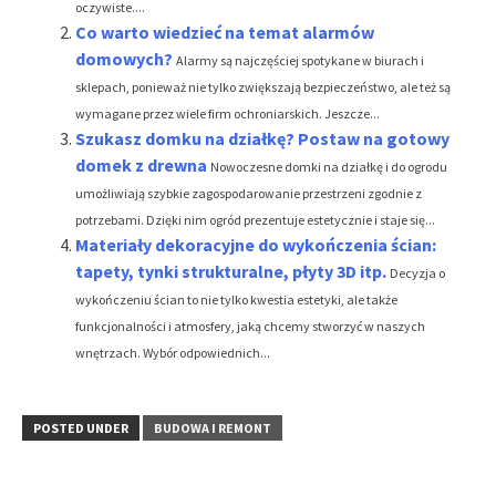
oczywiste....
Co warto wiedzieć na temat alarmów
domowych?
Alarmy są najczęściej spotykane w biurach i
sklepach, ponieważ nie tylko zwiększają bezpieczeństwo, ale też są
wymagane przez wiele firm ochroniarskich. Jeszcze...
Szukasz domku na działkę? Postaw na gotowy
domek z drewna
Nowoczesne domki na działkę i do ogrodu
umożliwiają szybkie zagospodarowanie przestrzeni zgodnie z
potrzebami. Dzięki nim ogród prezentuje estetycznie i staje się...
Materiały dekoracyjne do wykończenia ścian:
tapety, tynki strukturalne, płyty 3D itp.
Decyzja o
wykończeniu ścian to nie tylko kwestia estetyki, ale także
funkcjonalności i atmosfery, jaką chcemy stworzyć w naszych
wnętrzach. Wybór odpowiednich...
POSTED UNDER
BUDOWA I REMONT