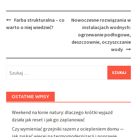
Post
Farba strukturalna – co
Nowoczesne rozwiązania w
navigation
warto o niej wiedzieć?
instalacjach wodnych:
ogrzewanie podłogowe,
deszczownie, oczyszczanie
wody
Szukaj:
OSTATNIE WPISY
Weekend na łonie natury: dlaczego krótki wyjazd
działa jak reset i jak go zaplanować
Czy wymieniać grzejniki razem z ociepleniem domu —
jak zyskać więcej na termomodernizacji i poprawie