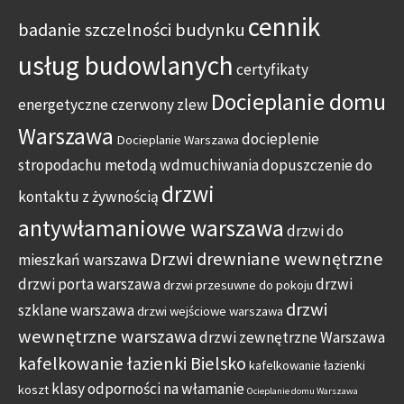
cennik
badanie szczelności budynku
usług budowlanych
certyfikaty
Docieplanie domu
energetyczne
czerwony zlew
Warszawa
docieplenie
Docieplanie Warszawa
stropodachu metodą wdmuchiwania
dopuszczenie do
drzwi
kontaktu z żywnością
antywłamaniowe warszawa
drzwi do
Drzwi drewniane wewnętrzne
mieszkań warszawa
drzwi porta warszawa
drzwi
drzwi przesuwne do pokoju
drzwi
szklane warszawa
drzwi wejściowe warszawa
wewnętrzne warszawa
drzwi zewnętrzne Warszawa
kafelkowanie łazienki Bielsko
kafelkowanie łazienki
klasy odporności na włamanie
koszt
Ocieplanie domu Warszawa