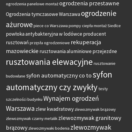
ogrodzenia przestawne
ogrodzenia panelowe montaż
ogrodzenie
Ogrodzenia tymczasowe Warszawa
ażurowe
piece co Warszawa
pompy ciepła montaż Siedlce
powłoka antybakteryjna w lodówce
producent
rekuperacja
rusztowań
przęsła ogrodzeniowe
mazowieckie
rusztowania aluminiowe przejezdne
rusztowania elewacyjne
rusztowanie
syfon
syfon automatyczny co to
budowlane
automatyczny czy zwykły
testy
Wynajem ogrodzeń
szczelności budynku
Warszawa
zlew kwadratowy
zlewozmywak brązowy
zlewozmywak granitowy
zlewozmywak czarny metalik
zlewozmywak
brązowy
zlewozmywaki bodenia