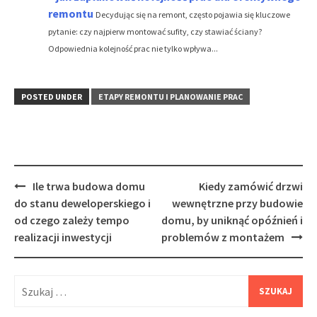
remontu
Decydując się na remont, często pojawia się kluczowe
pytanie: czy najpierw montować sufity, czy stawiać ściany?
Odpowiednia kolejność prac nie tylko wpływa...
POSTED UNDER
ETAPY REMONTU I PLANOWANIE PRAC
Post
Ile trwa budowa domu
Kiedy zamówić drzwi
navigation
do stanu deweloperskiego i
wewnętrzne przy budowie
od czego zależy tempo
domu, by uniknąć opóźnień i
realizacji inwestycji
problemów z montażem
Szukaj: