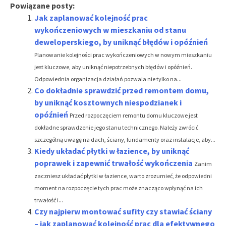
Powiązane posty:
Jak zaplanować kolejność prac
wykończeniowych w mieszkaniu od stanu
deweloperskiego, by uniknąć błędów i opóźnień
Planowanie kolejności prac wykończeniowych w nowym mieszkaniu
jest kluczowe, aby uniknąć niepotrzebnych błędów i opóźnień.
Odpowiednia organizacja działań pozwala nie tylko na...
Co dokładnie sprawdzić przed remontem domu,
by uniknąć kosztownych niespodzianek i
opóźnień
Przed rozpoczęciem remontu domu kluczowe jest
dokładne sprawdzenie jego stanu technicznego. Należy zwrócić
szczególną uwagę na dach, ściany, fundamenty oraz instalacje, aby...
Kiedy układać płytki w łazience, by uniknąć
poprawek i zapewnić trwałość wykończenia
Zanim
zaczniesz układać płytki w łazience, warto zrozumieć, że odpowiedni
moment na rozpoczęcie tych prac może znacząco wpłynąć na ich
trwałość i...
Czy najpierw montować sufity czy stawiać ściany
– jak zaplanować kolejność prac dla efektywnego