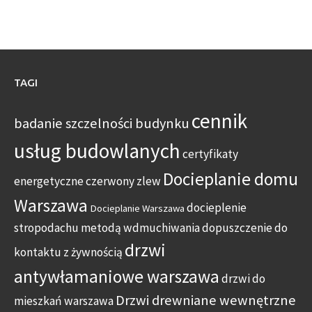
TAGI
cennik
badanie szczelności budynku
usług budowlanych
certyfikaty
Docieplanie domu
energetyczne
czerwony zlew
Warszawa
docieplenie
Docieplanie Warszawa
stropodachu metodą wdmuchiwania
dopuszczenie do
drzwi
kontaktu z żywnością
antywłamaniowe warszawa
drzwi do
Drzwi drewniane wewnętrzne
mieszkań warszawa