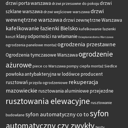
drzwi porta warszawa
drzwi
drzwi przesuwne do pokoju
drzwi
szklane warszawa
drzwi wejściowe warszawa
wewnętrzne warszawa
drzwi zewnętrzne Warszawa
kafelkowanie łazienki Bielsko
kafelkowanie łazienki
klasy odporności na włamanie
koszt
Ocieplanie domu Warszawa
ogrodzenia przestawne
ogrodzenia panelowe montaż
ogrodzenie
Ogrodzenia tymczasowe Warszawa
ażurowe
piece co Warszawa
pompy ciepła montaż Siedlce
powłoka antybakteryjna w lodówce
producent
rekuperacja
rusztowań
przęsła ogrodzeniowe
mazowieckie
rusztowania aluminiowe przejezdne
rusztowania elewacyjne
rusztowanie
syfon
syfon automatyczny co to
budowlane
automatyczny czy zwykły
testy