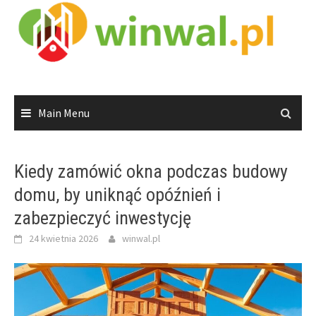
Skip
to
content
Main Menu
Kiedy zamówić okna podczas budowy
domu, by uniknąć opóźnień i
zabezpieczyć inwestycję
24 kwietnia 2026
winwal.pl