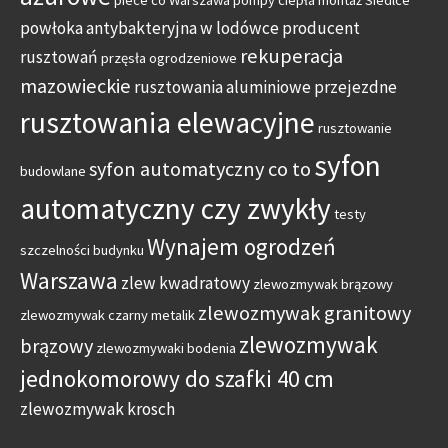
piece co Warszawa
pompy ciepła montaż Siedlce
powłoka antybakteryjna w lodówce
producent
rekuperacja
rusztowań
przęsła ogrodzeniowe
mazowieckie
rusztowania aluminiowe przejezdne
rusztowania elewacyjne
rusztowanie
syfon
syfon automatyczny co to
budowlane
automatyczny czy zwykły
testy
Wynajem ogrodzeń
szczelności budynku
Warszawa
zlew kwadratowy
zlewozmywak brązowy
zlewozmywak granitowy
zlewozmywak czarny metalik
zlewozmywak
brązowy
zlewozmywaki bodenia
jednokomorowy do szafki 40 cm
zlewozmywak krosch