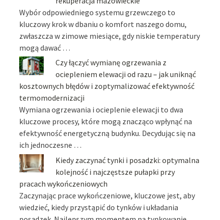
rekuperacja mazowieckie
Wybór odpowiedniego systemu grzewczego to
kluczowy krok w dbaniu o komfort naszego domu,
zwłaszcza w zimowe miesiące, gdy niskie temperatury
mogą dawać …
Czy łączyć wymianę ogrzewania z
ociepleniem elewacji od razu – jak uniknąć
kosztownych błędów i zoptymalizować efektywność
termomodernizacji
Wymiana ogrzewania i ocieplenie elewacji to dwa
kluczowe procesy, które mogą znacząco wpłynąć na
efektywność energetyczną budynku. Decydując się na
ich jednoczesne …
Kiedy zaczynać tynki i posadzki: optymalna
kolejność i najczęstsze pułapki przy
pracach wykończeniowych
Zaczynając prace wykończeniowe, kluczowe jest, aby
wiedzieć, kiedy przystąpić do tynków i układania
posadzek. Najlepszym momentem na tynkowanie