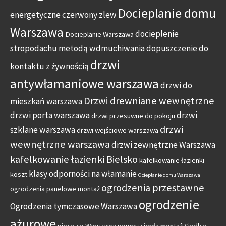
Docieplanie domu
energetyczne
czerwony zlew
Warszawa
docieplenie
Docieplanie Warszawa
stropodachu metodą wdmuchiwania
dopuszczenie do
drzwi
kontaktu z żywnością
antywłamaniowe warszawa
drzwi do
Drzwi drewniane wewnętrzne
mieszkań warszawa
drzwi porta warszawa
drzwi
drzwi przesuwne do pokoju
drzwi
szklane warszawa
drzwi wejściowe warszawa
wewnętrzne warszawa
drzwi zewnętrzne Warszawa
kafelkowanie łazienki Bielsko
kafelkowanie łazienki
klasy odporności na włamanie
koszt
Ocieplanie domu Warszawa
ogrodzenia przestawne
ogrodzenia panelowe montaż
ogrodzenie
Ogrodzenia tymczasowe Warszawa
ażurowe