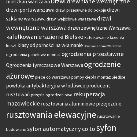
Drzwi drewniane wewnętrzne
mieszkań warszawa
drzwi porta warszawa
drzwi
drzwi przesuwne do pokoju
drzwi
szklane warszawa
drzwi wejściowe warszawa
wewnętrzne warszawa
drzwi zewnętrzne Warszawa
kafelkowanie łazienki Bielsko
kafelkowanie łazienki
klasy odporności na włamanie
koszt
Ocieplanie domu Warszawa
ogrodzenia przestawne
ogrodzenia panelowe montaż
ogrodzenie
Ogrodzenia tymczasowe Warszawa
ażurowe
piece co Warszawa
pompy ciepła montaż Siedlce
powłoka antybakteryjna w lodówce
producent
rekuperacja
rusztowań
przęsła ogrodzeniowe
mazowieckie
rusztowania aluminiowe przejezdne
rusztowania elewacyjne
rusztowanie
syfon
syfon automatyczny co to
budowlane