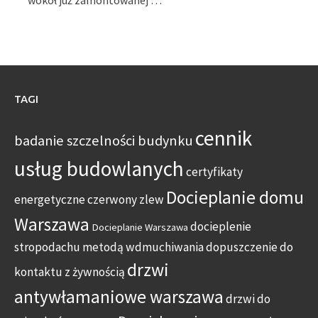
wokół już zamontowanej …
TAGI
cennik
badanie szczelności budynku
usług budowlanych
certyfikaty
Docieplanie domu
energetyczne
czerwony zlew
Warszawa
docieplenie
Docieplanie Warszawa
stropodachu metodą wdmuchiwania
dopuszczenie do
drzwi
kontaktu z żywnością
antywłamaniowe warszawa
drzwi do