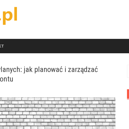
KT
anych: jak planować i zarządzać
S
montu