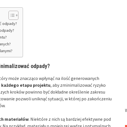
ać odpady?
 odpady?
ntu?
anych?
lanymi?
inimalizować odpady?
tóry może znacząco wpłynąć na ilość generowanych
 każdego etapu projektu
, aby zminimalizować ryzyko
szych kroków powinno być dokładne określenie zakresu
cowanie pozwoli uniknąć sytuacji, w której po zakończeniu
ów.
ch materiałów
. Niektóre z nich są bardziej efektywne pod
 Na przykład, materiały o mniejszej wadze i optymalnych