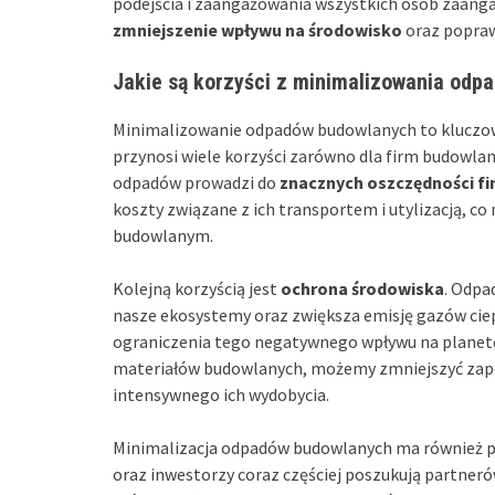
podejścia i zaangażowania wszystkich osób zaan
zmniejszenie wpływu na środowisko
oraz popraw
Jakie są korzyści z minimalizowania od
Minimalizowanie odpadów budowlanych to klucz
przynosi wiele korzyści zarówno dla firm budowlany
odpadów prowadzi do
znacznych oszczędności f
koszty związane z ich transportem i utylizacją, co
budowlanym.
Kolejną korzyścią jest
ochrona środowiska
. Odpa
nasze ekosystemy oraz zwiększa emisję gazów ciep
ograniczenia tego negatywnego wpływu na planetę
materiałów budowlanych, możemy zmniejszyć zapo
intensywnego ich wydobycia.
Minimalizacja odpadów budowlanych ma również 
oraz inwestorzy coraz częściej poszukują partnerów