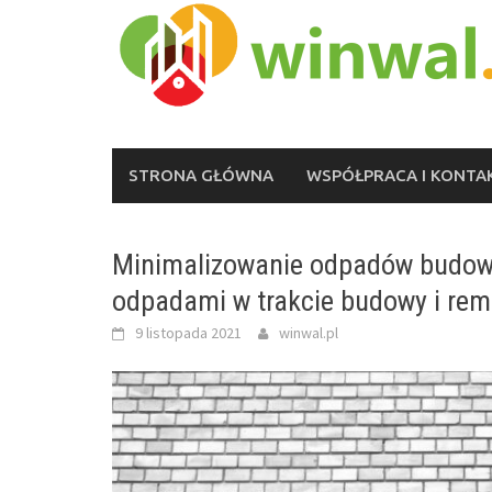
Skip
to
content
STRONA GŁÓWNA
WSPÓŁPRACA I KONTA
Minimalizowanie odpadów budowl
odpadami w trakcie budowy i re
9 listopada 2021
winwal.pl