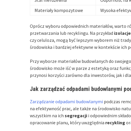
Materiały kompozytowe
Wysoka efekty
Oprócz wyboru odpowiednich materiałów, warto rów
przetwarzania lub recyklingu. Na przykład
izolacj
czy celuloza, mogą być lepszym wyborem niż tradyc
środowiska i bardziej efektywne w kontekście ich 
Przy wyborze materiałów budowlanych do swojego p
środowisko może iść w parze z estetyką oraz funk
przynosi korzyści zarówno dla inwestorów, jak i dla
Jak zarządzać odpadami budowlanymi p
Zarządzanie odpadami budowlanymi
podczas remo
na efektywność prac, ale także na środowisko nat
wszystkim na ich
segregacji
i odpowiednim składo
opracowanie planu, który uwzględnia
recykling
or