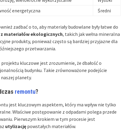
wność energetyczna
Średni
nież zadbać o to, aby materiały budowlane były łatwe do
e z materiałów ekologicznych
, takich jak wełna mineralna
yjne produkty, ponieważ często są bardziej przyjazne dla
późniejszego przetwarzania.
rojektu kluczowe jest zrozumienie, że dbałość o
cjonalnością budynku. Takie zrównoważone podejście
 naszej planety.
odczas
remontu
?
ntu jest kluczowym aspektem, który ma wpływ nie tylko
uralne. Właściwe postępowanie z odpadami polega przede
waniu. Pierwszym krokiem w tym procesie jest
az
utylizację
powstałych materiałów.