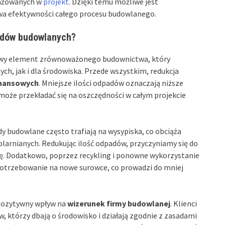
gażowanych w
projekt
. Dzięki temu możliwe jest
a efektywności całego procesu budowlanego.
padów budowlanych?
owy element zrównoważonego budownictwa, który
ch, jak i dla środowiska. Przede wszystkim, redukcja
inansowych
. Mniejsze ilości odpadów oznaczają niższe
 może przekładać się na oszczędności w całym projekcie
dy budowlane często trafiają na wysypiska, co obciąża
larnianych. Redukując ilość odpadów, przyczyniamy się do
. Dodatkowo, poprzez recykling i ponowne wykorzystanie
trzebowanie na nowe surowce, co prowadzi do mniej
pozytywny wpływ na
wizerunek firmy budowlanej
. Klienci
, którzy dbają o środowisko i działają zgodnie z zasadami