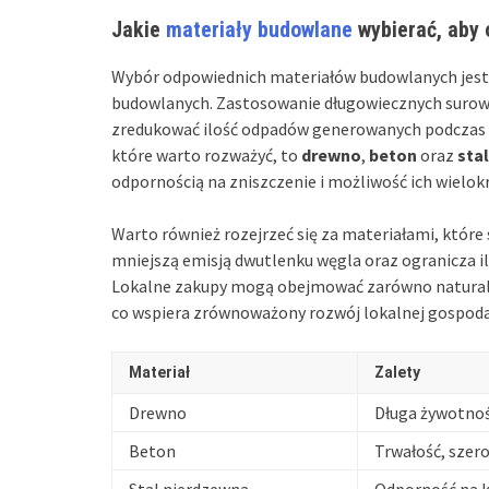
Jakie
materiały budowlane
wybierać, aby 
Wybór odpowiednich materiałów budowlanych jest
budowlanych. Zastosowanie długowiecznych surowc
zredukować ilość odpadów generowanych podczas 
które warto rozważyć, to
drewno
,
beton
oraz
sta
odpornością na zniszczenie i możliwość ich wielo
Warto również rozejrzeć się za materiałami, które 
mniejszą emisją dwutlenku węgla oraz ogranicza i
Lokalne zakupy mogą obejmować zarówno naturalne
co wspiera zrównoważony rozwój lokalnej gospoda
Materiał
Zalety
Drewno
Długa żywotnoś
Beton
Trwałość, szer
Stal nierdzewna
Odporność na k