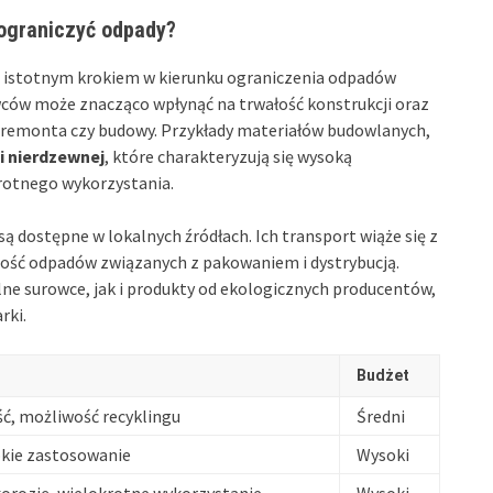
ograniczyć odpady?
 istotnym krokiem w kierunku ograniczenia odpadów
ów może znacząco wpłynąć na trwałość konstrukcji oraz
remonta czy budowy. Przykłady materiałów budowlanych,
li nierdzewnej
, które charakteryzują się wysoką
krotnego wykorzystania.
są dostępne w lokalnych źródłach. Ich transport wiąże się z
lość odpadów związanych z pakowaniem i dystrybucją.
 surowce, jak i produkty od ekologicznych producentów,
rki.
Budżet
ć, możliwość recyklingu
Średni
okie zastosowanie
Wysoki
orozję, wielokrotne wykorzystanie
Wysoki