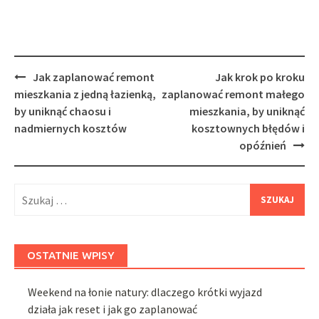
Post
Jak zaplanować remont
Jak krok po kroku
navigation
mieszkania z jedną łazienką,
zaplanować remont małego
by uniknąć chaosu i
mieszkania, by uniknąć
nadmiernych kosztów
kosztownych błędów i
opóźnień
Szukaj:
OSTATNIE WPISY
Weekend na łonie natury: dlaczego krótki wyjazd
działa jak reset i jak go zaplanować