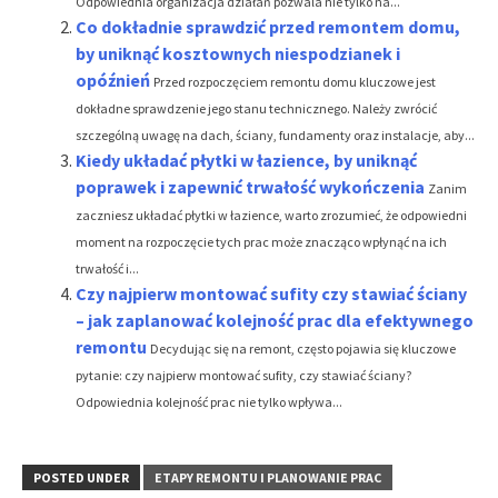
Odpowiednia organizacja działań pozwala nie tylko na...
Co dokładnie sprawdzić przed remontem domu,
by uniknąć kosztownych niespodzianek i
opóźnień
Przed rozpoczęciem remontu domu kluczowe jest
dokładne sprawdzenie jego stanu technicznego. Należy zwrócić
szczególną uwagę na dach, ściany, fundamenty oraz instalacje, aby...
Kiedy układać płytki w łazience, by uniknąć
poprawek i zapewnić trwałość wykończenia
Zanim
zaczniesz układać płytki w łazience, warto zrozumieć, że odpowiedni
moment na rozpoczęcie tych prac może znacząco wpłynąć na ich
trwałość i...
Czy najpierw montować sufity czy stawiać ściany
– jak zaplanować kolejność prac dla efektywnego
remontu
Decydując się na remont, często pojawia się kluczowe
pytanie: czy najpierw montować sufity, czy stawiać ściany?
Odpowiednia kolejność prac nie tylko wpływa...
POSTED UNDER
ETAPY REMONTU I PLANOWANIE PRAC