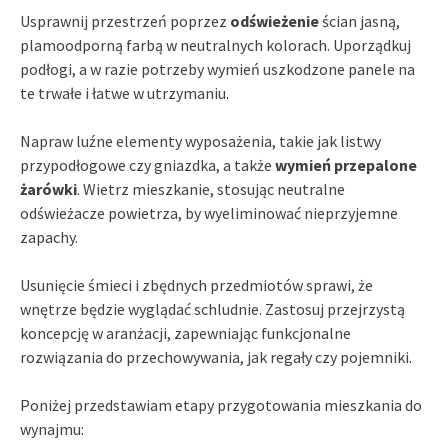
Usprawnij przestrzeń poprzez
odświeżenie
ścian jasną,
plamoodporną farbą w neutralnych kolorach. Uporządkuj
podłogi, a w razie potrzeby wymień uszkodzone panele na
te trwałe i łatwe w utrzymaniu.
Napraw luźne elementy wyposażenia, takie jak listwy
przypodłogowe czy gniazdka, a także
wymień przepalone
żarówki
. Wietrz mieszkanie, stosując neutralne
odświeżacze powietrza, by wyeliminować nieprzyjemne
zapachy.
Usunięcie śmieci i zbędnych przedmiotów sprawi, że
wnętrze będzie wyglądać schludnie. Zastosuj przejrzystą
koncepcję w aranżacji, zapewniając funkcjonalne
rozwiązania do przechowywania, jak regały czy pojemniki.
Poniżej przedstawiam etapy przygotowania mieszkania do
wynajmu: