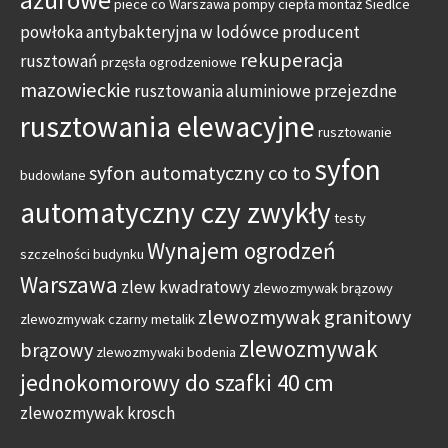
ażurowe
piece co Warszawa
pompy ciepła montaż Siedlce
powłoka antybakteryjna w lodówce
producent
rekuperacja
rusztowań
przęsła ogrodzeniowe
mazowieckie
rusztowania aluminiowe przejezdne
rusztowania elewacyjne
rusztowanie
syfon
syfon automatyczny co to
budowlane
automatyczny czy zwykły
testy
Wynajem ogrodzeń
szczelności budynku
Warszawa
zlew kwadratowy
zlewozmywak brązowy
zlewozmywak granitowy
zlewozmywak czarny metalik
zlewozmywak
brązowy
zlewozmywaki bodenia
jednokomorowy do szafki 40 cm
zlewozmywak krosch