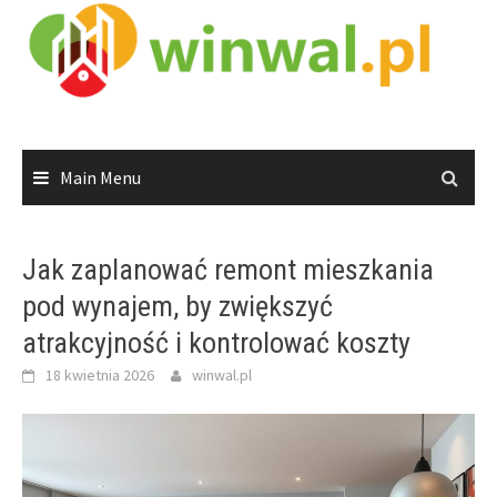
Skip
to
content
Main Menu
Jak zaplanować remont mieszkania
pod wynajem, by zwiększyć
atrakcyjność i kontrolować koszty
18 kwietnia 2026
winwal.pl