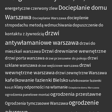
Docieplanie domu
energetyczne
czerwony zlew
Warszawa
docieplenie
Docieplanie Warszawa
stropodachu metodą wdmuchiwania
dopuszczenie do
drzwi
kontaktu z żywnością
antywłamaniowe warszawa
drzwi do
Drzwi drewniane wewnętrzne
mieszkań warszawa
drzwi porta warszawa
drzwi
drzwi przesuwne do pokoju
drzwi
szklane warszawa
drzwi wejściowe warszawa
wewnętrzne warszawa
drzwi zewnętrzne Warszawa
kafelkowanie łazienki Bielsko
kafelkowanie łazienki
klasy odporności na włamanie
koszt
Ocieplanie domu Warszawa
ogrodzenia przestawne
ogrodzenia panelowe montaż
ogrodzenie
Ogrodzenia tymczasowe Warszawa