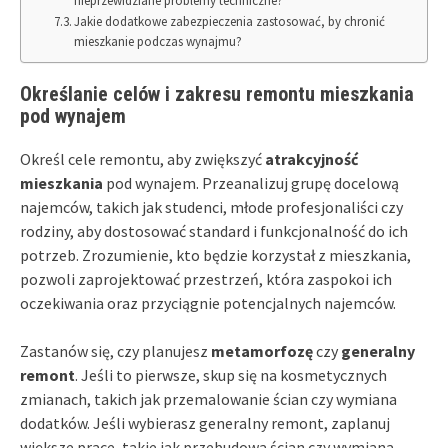
nieprzewidziane problemy techniczne?
Jakie dodatkowe zabezpieczenia zastosować, by chronić
mieszkanie podczas wynajmu?
Określanie celów i zakresu remontu mieszkania
pod wynajem
Określ cele remontu, aby zwiększyć
atrakcyjność
mieszkania
pod wynajem. Przeanalizuj grupę docelową
najemców, takich jak studenci, młode profesjonaliści czy
rodziny, aby dostosować standard i funkcjonalność do ich
potrzeb. Zrozumienie, kto będzie korzystał z mieszkania,
pozwoli zaprojektować przestrzeń, która zaspokoi ich
oczekiwania oraz przyciągnie potencjalnych najemców.
Zastanów się, czy planujesz
metamorfozę
czy
generalny
remont
. Jeśli to pierwsze, skup się na kosmetycznych
zmianach, takich jak przemalowanie ścian czy wymiana
dodatków. Jeśli wybierasz generalny remont, zaplanuj
większe prace, takie jak przebudowa ścian czy wymiana