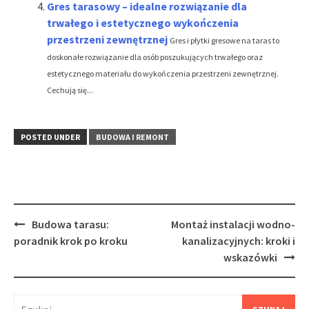
Gres tarasowy – idealne rozwiązanie dla
trwałego i estetycznego wykończenia
przestrzeni zewnętrznej
Gres i płytki gresowe na taras to
doskonałe rozwiązanie dla osób poszukujących trwałego oraz
estetycznego materiału do wykończenia przestrzeni zewnętrznej.
Cechują się...
POSTED UNDER
BUDOWA I REMONT
Post
Budowa tarasu:
Montaż instalacji wodno-
navigation
poradnik krok po kroku
kanalizacyjnych: kroki i
wskazówki
Szukaj: