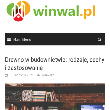
Skip
to
content
Main Menu
Drewno w budownictwie: rodzaje, cechy
i zastosowanie
13 sierpnia 2021
winwal.pl