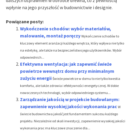
dalszych usprawnień w obróbce drewna, co z pewnością
wpłynie na jego przyszłość w budownictwie i designie.
Powiązane posty:
Wykończenie schodów: wybór materiałów,
malowanie, montaż poręczy
Wykończenie schodów to
kluczowy element aranżacji każdego wnętrza, który wpływa nie tylko
na estetykę, ale także na bezpieczeństwo jego użytkowników. Wybór
odpowiednich...
Efektywna wentylacja: jak zapewnić świeże
powietrze wewnątrz domu przy minimalnym
zużyciu energii
Świeże powietrze w domu to nie tylko kwestia
komfortu, ale także zdrowia i efektywności energetycznej. W dobie
nowoczesnych technologii, wybór odpowiedniego systemu...
Zarządzanie jakością w projekcie budowlanym:
zapewnienie wysokiej jakości wykonania prac
W
świecie budownictwa jakość jest fundamentem sukcesu każdego
projektu. Niezależnie od skali inwestycji, zapewnienie wysokiej jakości
wykonania prac ma kluczowe znaczenie dla...