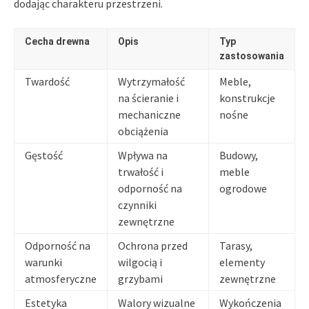
dodając charakteru przestrzeni.
Cecha drewna
Opis
Typ
zastosowania
Twardość
Wytrzymałość
Meble,
na ścieranie i
konstrukcje
mechaniczne
nośne
obciążenia
Gęstość
Wpływa na
Budowy,
trwałość i
meble
odporność na
ogrodowe
czynniki
zewnętrzne
Odporność na
Ochrona przed
Tarasy,
warunki
wilgocią i
elementy
atmosferyczne
grzybami
zewnętrzne
Estetyka
Walory wizualne
Wykończenia