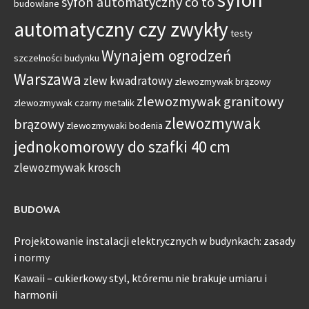
syfon automatyczny co to
budowlane
automatyczny czy zwykły
testy
Wynajem ogrodzeń
szczelności budynku
Warszawa
zlew kwadratowy
zlewozmywak brązowy
zlewozmywak granitowy
zlewozmywak czarny metalik
zlewozmywak
brązowy
zlewozmywaki bodenia
jednokomorowy do szafki 40 cm
zlewozmywak krosch
BUDOWA
Projektowanie instalacji elektrycznych w budynkach: zasady
i normy
Kawaii – cukierkowy styl, któremu nie brakuje umiaru i
harmonii