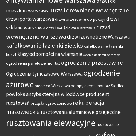
drzwi do
Drzwi drewniane wewnętrzne
mieszkań warszawa
drzwi porta warszawa
drzwi
drzwi przesuwne do pokoju
drzwi
szklane warszawa
drzwi wejściowe warszawa
wewnętrzne warszawa
drzwi zewnętrzne Warszawa
kafelkowanie łazienki Bielsko
kafelkowanie łazienki
klasy odporności na włamanie
koszt
Ocieplanie domu Warszawa
ogrodzenia przestawne
ogrodzenia panelowe montaż
ogrodzenie
Ogrodzenia tymczasowe Warszawa
ażurowe
piece co Warszawa
pompy ciepła montaż Siedlce
powłoka antybakteryjna w lodówce
producent
rekuperacja
rusztowań
przęsła ogrodzeniowe
mazowieckie
rusztowania aluminiowe przejezdne
rusztowania elewacyjne
rusztowanie
syfon