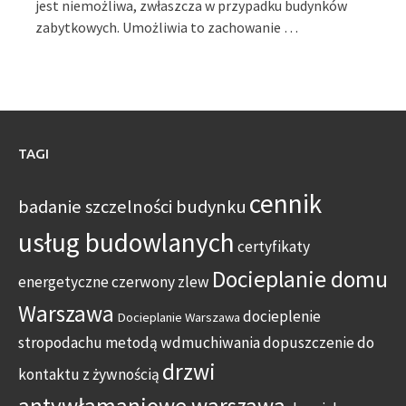
jest niemożliwa, zwłaszcza w przypadku budynków
zabytkowych. Umożliwia to zachowanie …
TAGI
cennik
badanie szczelności budynku
usług budowlanych
certyfikaty
Docieplanie domu
energetyczne
czerwony zlew
Warszawa
docieplenie
Docieplanie Warszawa
stropodachu metodą wdmuchiwania
dopuszczenie do
drzwi
kontaktu z żywnością
antywłamaniowe warszawa