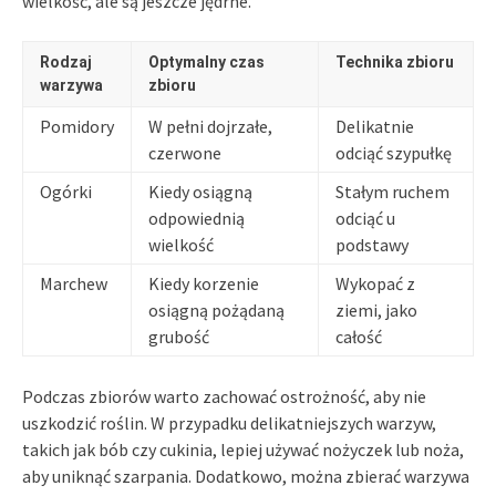
wielkość, ale są jeszcze jędrne.
Rodzaj
Optymalny czas
Technika zbioru
warzywa
zbioru
Pomidory
W pełni dojrzałe,
Delikatnie
czerwone
odciąć szypułkę
Ogórki
Kiedy osiągną
Stałym ruchem
odpowiednią
odciąć u
wielkość
podstawy
Marchew
Kiedy korzenie
Wykopać z
osiągną pożądaną
ziemi, jako
grubość
całość
Podczas zbiorów warto zachować ostrożność, aby nie
uszkodzić roślin. W przypadku delikatniejszych warzyw,
takich jak bób czy cukinia, lepiej używać nożyczek lub noża,
aby uniknąć szarpania. Dodatkowo, można zbierać warzywa