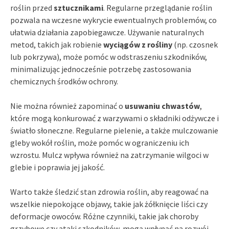
roślin przed
sztucznikami
. Regularne przeglądanie roślin
pozwala na wczesne wykrycie ewentualnych problemów, co
ułatwia działania zapobiegawcze. Używanie naturalnych
metod, takich jak robienie
wyciągów z rośliny
(np. czosnek
lub pokrzywa), może pomóc w odstraszeniu szkodników,
minimalizując jednocześnie potrzebę zastosowania
chemicznych środków ochrony.
Nie można również zapominać o
usuwaniu chwastów
,
które mogą konkurować z warzywami o składniki odżywcze i
światło słoneczne. Regularne pielenie, a także mulczowanie
gleby wokół roślin, może pomóc w ograniczeniu ich
wzrostu. Mulcz wpływa również na zatrzymanie wilgoci w
glebie i poprawia jej jakość.
Warto także śledzić stan zdrowia roślin, aby reagować na
wszelkie niepokojące objawy, takie jak żółknięcie liści czy
deformacje owoców. Różne czynniki, takie jak choroby
grzybowe czy ataki szkodników, mogą wpłynąć na rozwój