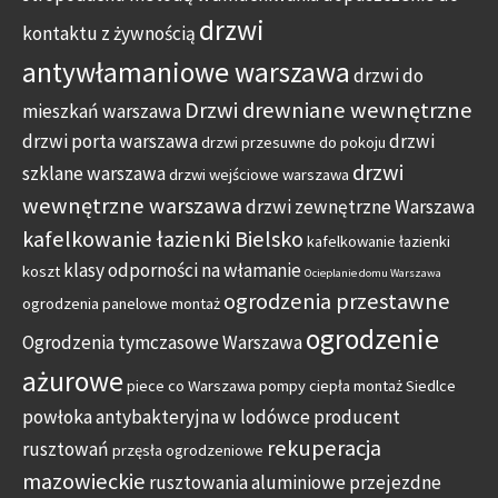
drzwi
kontaktu z żywnością
antywłamaniowe warszawa
drzwi do
Drzwi drewniane wewnętrzne
mieszkań warszawa
drzwi porta warszawa
drzwi
drzwi przesuwne do pokoju
drzwi
szklane warszawa
drzwi wejściowe warszawa
wewnętrzne warszawa
drzwi zewnętrzne Warszawa
kafelkowanie łazienki Bielsko
kafelkowanie łazienki
klasy odporności na włamanie
koszt
Ocieplanie domu Warszawa
ogrodzenia przestawne
ogrodzenia panelowe montaż
ogrodzenie
Ogrodzenia tymczasowe Warszawa
ażurowe
piece co Warszawa
pompy ciepła montaż Siedlce
powłoka antybakteryjna w lodówce
producent
rekuperacja
rusztowań
przęsła ogrodzeniowe
mazowieckie
rusztowania aluminiowe przejezdne