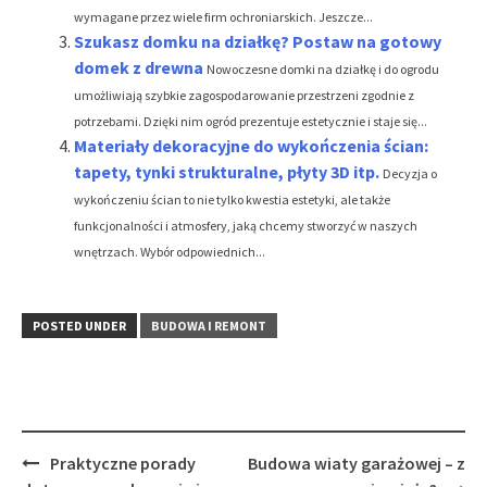
wymagane przez wiele firm ochroniarskich. Jeszcze...
Szukasz domku na działkę? Postaw na gotowy
domek z drewna
Nowoczesne domki na działkę i do ogrodu
umożliwiają szybkie zagospodarowanie przestrzeni zgodnie z
potrzebami. Dzięki nim ogród prezentuje estetycznie i staje się...
Materiały dekoracyjne do wykończenia ścian:
tapety, tynki strukturalne, płyty 3D itp.
Decyzja o
wykończeniu ścian to nie tylko kwestia estetyki, ale także
funkcjonalności i atmosfery, jaką chcemy stworzyć w naszych
wnętrzach. Wybór odpowiednich...
POSTED UNDER
BUDOWA I REMONT
Post
Praktyczne porady
Budowa wiaty garażowej – z