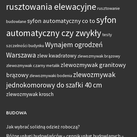
rusztowania elewacyjne
rusztowanie
syfon
syfon automatyczny co to
budowlane
automatyczny czy zwykły
testy
Wynajem ogrodzeń
szczelności budynku
Warszawa
zlew kwadratowy
zlewozmywak brązowy
zlewozmywak granitowy
zlewozmywak czarny metalik
zlewozmywak
brązowy
zlewozmywaki bodenia
jednokomorowy do szafki 40 cm
zlewozmywak krosch
BUDOWA
Jak wybrać solidną odzież roboczą?
Różne usługi budowlańców – cennik usług budowlanych –