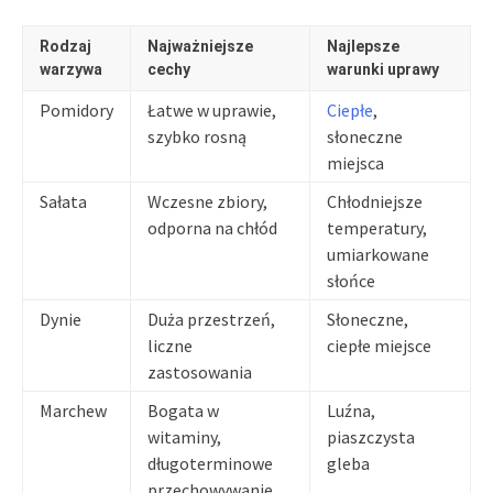
Rodzaj
Najważniejsze
Najlepsze
warzywa
cechy
warunki uprawy
Pomidory
Łatwe w uprawie,
Ciepłe
,
szybko rosną
słoneczne
miejsca
Sałata
Wczesne zbiory,
Chłodniejsze
odporna na chłód
temperatury,
umiarkowane
słońce
Dynie
Duża przestrzeń,
Słoneczne,
liczne
ciepłe miejsce
zastosowania
Marchew
Bogata w
Luźna,
witaminy,
piaszczysta
długoterminowe
gleba
przechowywanie