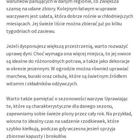
warunków panujących w danym regionie, co zwiększa
szansę na udane zbiory. Kolejnym łatwym w uprawie
warzywem jest sałata, która dobrze rośnie w chłodniejszych
miesiącach. Jej świeże liście można zbierać już po kilku
tygodniach od zasiewu.
Jeżeli dysponujesz większą przestrzenią, warto rozważyć
uprawę dyni. Choć wymaga ona więcej miejsca, to jej owoce
są idealne do różnorodnych potraw, a także jako dekoracje
w okresie jesiennym. W ogrodzie można również uprawiać
marchew, buraki oraz cebulę, które są świetnym źródłem
witamin i składników odżywczych.
Warto także pamiętać o sezonowości warzyw. Uprawiając
te, które są charakterystyczne dla danego sezonu,
zapewniamy sobie świeże plony przez cały rok. Na przykład,
wiosna to idealny czas na sadzenie rzodkiewek, które
szybko kiełkują, podczas gdy wczesna jesień sprzyja
zbiorowi kapusty i brokułów.