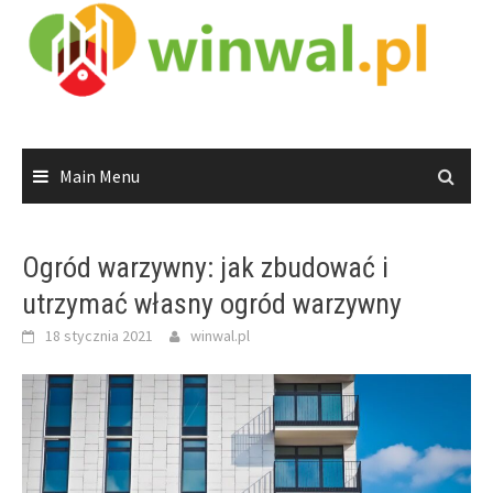
Skip
to
content
Main Menu
Ogród warzywny: jak zbudować i
utrzymać własny ogród warzywny
18 stycznia 2021
winwal.pl