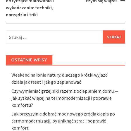
navigation
dotyczące malowania i
czym się wiąże?
wykańczania: techniki,
narzędzia i triki
Szukaj:
OSTATNIE WPISY
Weekend na łonie natury: dlaczego krótki wyjazd
działa jak reset i jak go zaplanować
Czy wymieniać grzejniki razem z ociepleniem domu —
jak zyskać więcej na termomodernizacji i poprawie
komfortu?
Jak precyzyjnie dobrać moc nowego źródła ciepła po
termomodernizacji, by uniknąć strat i poprawić
komfort