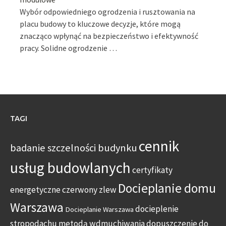
Wybór odpowiedniego ogrodzenia i rusztowania na
placu budowy to kluczowe decyzje, które mogą
znacząco wpłynąć na bezpieczeństwo i efektywność
pracy. Solidne ogrodzenie …
TAGI
cennik
badanie szczelności budynku
usług budowlanych
certyfikaty
Docieplanie domu
energetyczne
czerwony zlew
Warszawa
docieplenie
Docieplanie Warszawa
stropodachu metodą wdmuchiwania
dopuszczenie do