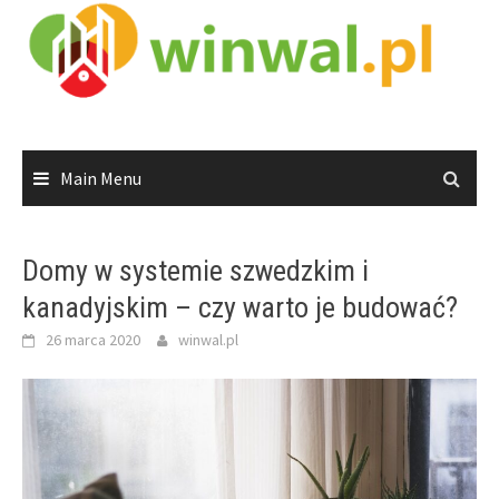
Skip
to
content
Main Menu
Domy w systemie szwedzkim i
kanadyjskim – czy warto je budować?
26 marca 2020
winwal.pl