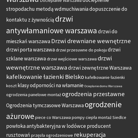
Docieplanie Warszawa
stropodachu metodą wdmuchiwania
dopuszczenie do
drzwi
kontaktu z żywnością
antywłamaniowe warszawa
drzwi do
Drzwi drewniane wewnętrzne
mieszkań warszawa
drzwi porta warszawa
drzwi
drzwi przesuwne do pokoju
drzwi
szklane warszawa
drzwi wejściowe warszawa
wewnętrzne warszawa
drzwi zewnętrzne Warszawa
kafelkowanie łazienki Bielsko
kafelkowanie łazienki
klasy odporności na włamanie
koszt
Ocieplanie domu Warszawa
ogrodzenia przestawne
ogrodzenia panelowe montaż
ogrodzenie
Ogrodzenia tymczasowe Warszawa
ażurowe
piece co Warszawa
pompy ciepła montaż Siedlce
powłoka antybakteryjna w lodówce
producent
rekuperacja
rusztowań
przęsła ogrodzeniowe