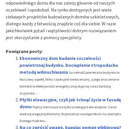
odpowiedniego domu dla nas zależy głownie od naszych
oczekiwań i upodobań. Na rynku dostępnych jest wiele
ciekawych projektów budowlanych domów szkieletowych,
dlatego każdy z łatwością znajdzie coś dla siebie. W razie
jakichkolwiek pytań i wątpliwości dobrym rozwiązaniem
jest skorzystanie z pomocy specjalisty.
Powiązane posty:
Ekonomiczny dom badanie szczelności
powietrznej budynku. Docieplenie stropodachu
metodą wdmuchiwania
Szczelność powietrzna budynku to
kluczowy aspekt, który często jest niedoceniany, a jego znaczenie w
kontekście efektywności energetycznej staje się coraz bardziej
oczywiste....
Płytki elewacyjne, czyli jak tchnąć życie w fasadę
domu
Piękny dom to już nie tylko urzekające oko wnętrze. Coraz
większą wagę przykładamy do prezencji naszego lokum na zewnątrz.
Dlatego mało kto...
Na co zwrócić uwagę, kupując pompę głębinową?