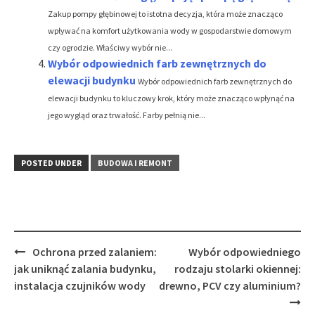
Zakup pompy głębinowej to istotna decyzja, która może znacząco
wpływać na komfort użytkowania wody w gospodarstwie domowym
czy ogrodzie. Właściwy wybór nie...
Wybór odpowiednich farb zewnętrznych do
elewacji budynku
Wybór odpowiednich farb zewnętrznych do
elewacji budynku to kluczowy krok, który może znacząco wpłynąć na
jego wygląd oraz trwałość. Farby pełnią nie...
POSTED UNDER
BUDOWA I REMONT
Post
Ochrona przed zalaniem:
Wybór odpowiedniego
navigation
jak uniknąć zalania budynku,
rodzaju stolarki okiennej:
instalacja czujników wody
drewno, PCV czy aluminium?