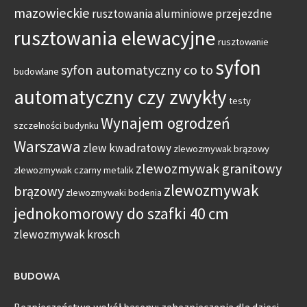
mazowieckie
rusztowania aluminiowe przejezdne
rusztowania elewacyjne
rusztowanie
syfon
syfon automatyczny co to
budowlane
automatyczny czy zwykły
testy
Wynajem ogrodzeń
szczelności budynku
Warszawa
zlew kwadratowy
zlewozmywak brązowy
zlewozmywak granitowy
zlewozmywak czarny metalik
zlewozmywak
brązowy
zlewozmywaki bodenia
jednokomorowy do szafki 40 cm
zlewozmywak krosch
BUDOWA
Bezpieczeństwo wokół basenu: zabezpieczenia dla dzieci,