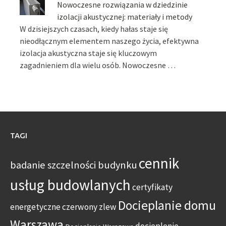
Nowoczesne rozwiązania w dziedzinie
izolacji akustycznej: materiały i metody
W dzisiejszych czasach, kiedy hałas staje się
nieodłącznym elementem naszego życia, efektywna
izolacja akustyczna staje się kluczowym
zagadnieniem dla wielu osób. Nowoczesne …
TAGI
cennik
badanie szczelności budynku
usług budowlanych
certyfikaty
Docieplanie domu
energetyczne
czerwony zlew
Warszawa
docieplenie