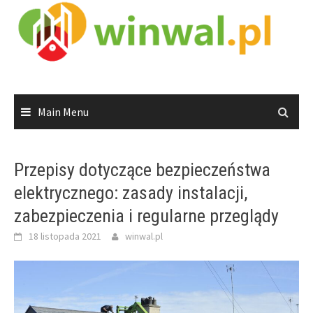
Skip
to
content
Main Menu
Przepisy dotyczące bezpieczeństwa
elektrycznego: zasady instalacji,
zabezpieczenia i regularne przeglądy
18 listopada 2021
winwal.pl