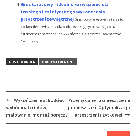
Gres tarasowy – idealne rozwiązanie dla
trwałego i estetycznego wykończenia
przestrzeni zewnętrznej
Gres i płytki gresowe na taras to
doskonałe rozwiązanie dla osób poszukujących trwałego oraz
estetycznego materiału do wykończenia przestrzeni zewnętrznej.
Cechują się...
POSTED UNDER
BUDOWA I REMONT
Post
Wykończenie schodów:
Przemyślane rozmieszczenie
navigation
wybór materiałów,
pomieszczeń: Optymalizacja
malowanie, montaż poręczy
przestrzeni użytkowej
Szukaj: