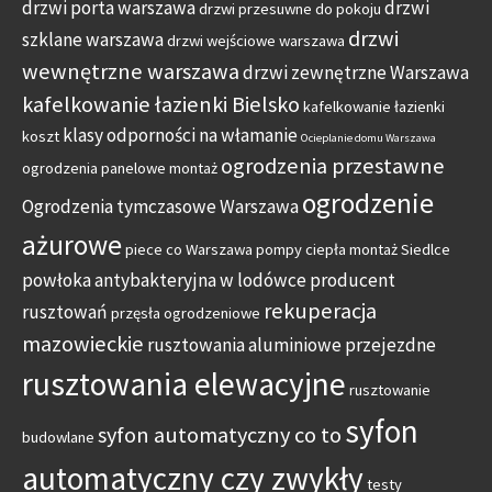
drzwi porta warszawa
drzwi
drzwi przesuwne do pokoju
drzwi
szklane warszawa
drzwi wejściowe warszawa
wewnętrzne warszawa
drzwi zewnętrzne Warszawa
kafelkowanie łazienki Bielsko
kafelkowanie łazienki
klasy odporności na włamanie
koszt
Ocieplanie domu Warszawa
ogrodzenia przestawne
ogrodzenia panelowe montaż
ogrodzenie
Ogrodzenia tymczasowe Warszawa
ażurowe
piece co Warszawa
pompy ciepła montaż Siedlce
powłoka antybakteryjna w lodówce
producent
rekuperacja
rusztowań
przęsła ogrodzeniowe
mazowieckie
rusztowania aluminiowe przejezdne
rusztowania elewacyjne
rusztowanie
syfon
syfon automatyczny co to
budowlane
automatyczny czy zwykły
testy