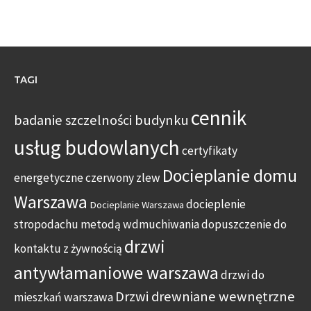
TAGI
cennik
badanie szczelności budynku
usług budowlanych
certyfikaty
Docieplanie domu
energetyczne
czerwony zlew
Warszawa
docieplenie
Docieplanie Warszawa
stropodachu metodą wdmuchiwania
dopuszczenie do
drzwi
kontaktu z żywnością
antywłamaniowe warszawa
drzwi do
Drzwi drewniane wewnętrzne
mieszkań warszawa