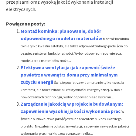
przepisami oraz wysoką jakość wykonania instalacji
elektrycznych.
Powiązane posty:
Montaż kominka: planowanie, dobór
odpowiedniego modelu i materiałów
Montaż kominka
to nie tylko kwestia estetyki, ale także odpowiedzialnego podejścia do
bezpieczeństwa i funkcjonalności. Wybór odpowiedniego miejsca,
modelu oraz materiałów może...
Efektywna wentylacja: jak zapewnić świeże
powietrze wewnątrz domu przy minimalnym
zużyciu energii
Świeże powietrze w domu to nie tylko kwestia
komfortu, ale także zdrowia i efektywności energetycznej. W dobie
nowoczesnych technologii, wybór odpowiedniego systemu...
Zarządzanie jakością w projekcie budowlanym:
zapewnienie wysokiej jakości wykonania prac
W
świecie budownictwa jakość jest fundamentem sukcesu każdego
projektu. Niezależnie od skali inwestycji, zapewnienie wysokiej jakości
wykonania prac ma kluczowe znaczenie dla...