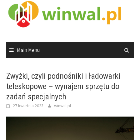
Skip
to
content
Main Menu
Zwyżki, czyli podnośniki i ładowarki
teleskopowe – wynajem sprzętu do
zadań specjalnych
27 kwietnia 2023
winwal.pl