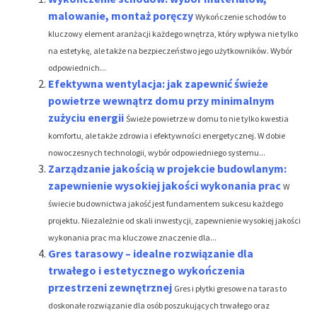
malowanie, montaż poręczy
Wykończenie schodów to
kluczowy element aranżacji każdego wnętrza, który wpływa nie tylko
na estetykę, ale także na bezpieczeństwo jego użytkowników. Wybór
odpowiednich...
Efektywna wentylacja: jak zapewnić świeże
powietrze wewnątrz domu przy minimalnym
zużyciu energii
Świeże powietrze w domu to nie tylko kwestia
komfortu, ale także zdrowia i efektywności energetycznej. W dobie
nowoczesnych technologii, wybór odpowiedniego systemu...
Zarządzanie jakością w projekcie budowlanym:
zapewnienie wysokiej jakości wykonania prac
W
świecie budownictwa jakość jest fundamentem sukcesu każdego
projektu. Niezależnie od skali inwestycji, zapewnienie wysokiej jakości
wykonania prac ma kluczowe znaczenie dla...
Gres tarasowy – idealne rozwiązanie dla
trwałego i estetycznego wykończenia
przestrzeni zewnętrznej
Gres i płytki gresowe na taras to
doskonałe rozwiązanie dla osób poszukujących trwałego oraz