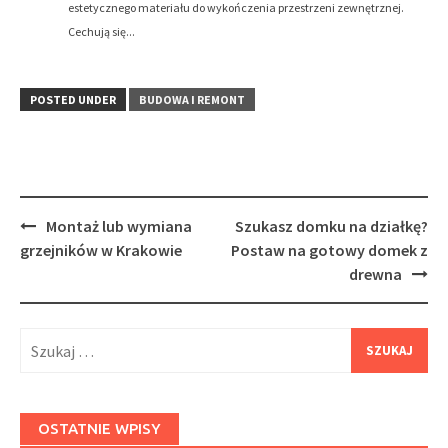
estetycznego materiału do wykończenia przestrzeni zewnętrznej.
Cechują się...
POSTED UNDER
BUDOWA I REMONT
Post
Montaż lub wymiana
Szukasz domku na działkę?
navigation
grzejników w Krakowie
Postaw na gotowy domek z
drewna
Szukaj:
OSTATNIE WPISY