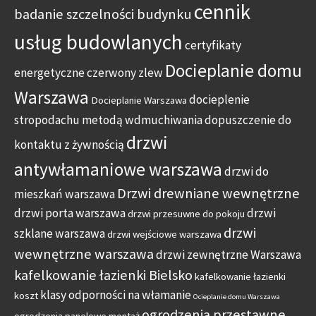
cennik
badanie szczelności budynku
usług budowlanych
certyfikaty
Docieplanie domu
energetyczne
czerwony zlew
Warszawa
docieplenie
Docieplanie Warszawa
stropodachu metodą wdmuchiwania
dopuszczenie do
drzwi
kontaktu z żywnością
antywłamaniowe warszawa
drzwi do
Drzwi drewniane wewnętrzne
mieszkań warszawa
drzwi porta warszawa
drzwi
drzwi przesuwne do pokoju
drzwi
szklane warszawa
drzwi wejściowe warszawa
wewnętrzne warszawa
drzwi zewnętrzne Warszawa
kafelkowanie łazienki Bielsko
kafelkowanie łazienki
klasy odporności na włamanie
koszt
Ocieplanie domu Warszawa
ogrodzenia przestawne