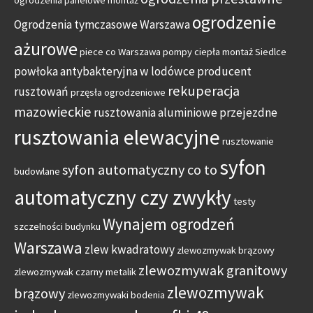
ogrodzenia panelowe montaż
ogrodzenie
Ogrodzenia tymczasowe Warszawa
ażurowe
piece co Warszawa
pompy ciepła montaż Siedlce
powłoka antybakteryjna w lodówce
producent
rekuperacja
rusztowań
przęsła ogrodzeniowe
mazowieckie
rusztowania aluminiowe przejezdne
rusztowania elewacyjne
rusztowanie
syfon
syfon automatyczny co to
budowlane
automatyczny czy zwykły
testy
Wynajem ogrodzeń
szczelności budynku
Warszawa
zlew kwadratowy
zlewozmywak brązowy
zlewozmywak granitowy
zlewozmywak czarny metalik
zlewozmywak
brązowy
zlewozmywaki bodenia