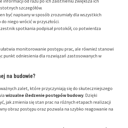
 informacji od razu po ich zaistnieniu zwiększa ich
istotnych szczegółów.
en być napisany w sposób zrozumiały dla wszystkich
 do niego wrócić w przyszłości.
czestnik spotkania podpisał protokół, co potwierdza
 ułatwia monitorowanie postępu prac, ale również stanowi
dąc punkt odniesienia dla rozwiązań zastosowanych w
nej na budowie?
ażnych zalet, które przyczyniają się do skuteczniejszego
wia
wizualne śledzenie postępów budowy
. Dzięki
jak zmienia się stan prac na różnych etapach realizacji
wny obraz postępu oraz pozwala na szybko reagowanie na