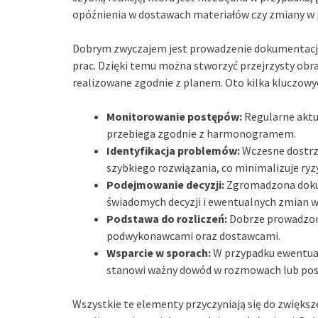
opóźnienia w dostawach materiałów czy zmiany w p
Dobrym zwyczajem jest prowadzenie dokumentacji
prac. Dzięki temu można stworzyć przejrzysty obra
realizowane zgodnie z planem. Oto kilka kluczow
Monitorowanie postępów:
Regularne aktua
przebiega zgodnie z harmonogramem.
Identyfikacja problemów:
Wczesne dostrz
szybkiego rozwiązania, co minimalizuje ryz
Podejmowanie decyzji:
Zgromadzona doku
świadomych decyzji i ewentualnych zmian w 
Podstawa do rozliczeń:
Dobrze prowadzona
podwykonawcami oraz dostawcami.
Wsparcie w sporach:
W przypadku ewentua
stanowi ważny dowód w rozmowach lub po
Wszystkie te elementy przyczyniają się do zwięks