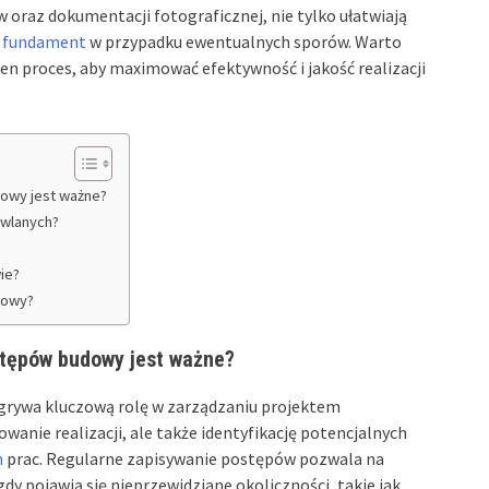
oraz dokumentacji fotograficznej, nie tylko ułatwiają
y
fundament
w przypadku ewentualnych sporów. Warto
ten proces, aby maximować efektywność i jakość realizacji
owy jest ważne?
owlanych?
ie?
dowy?
tępów budowy jest ważne?
ywa kluczową rolę w zarządzaniu projektem
anie realizacji, ale także identyfikację potencjalnych
m
prac. Regularne zapisywanie postępów pozwala na
gdy pojawią się nieprzewidziane okoliczności, takie jak