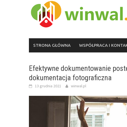
Skip
to
content
STRONA GŁÓWNA
WSPÓŁPRACA I KONTA
Efektywne dokumentowanie postęp
dokumentacja fotograficzna
13 grudnia 2021
winwal.pl