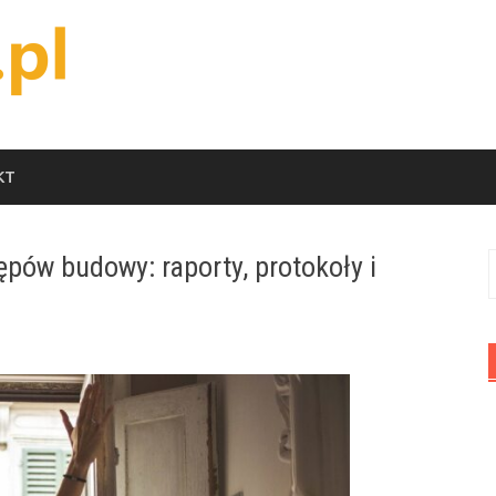
KT
ów budowy: raporty, protokoły i
S