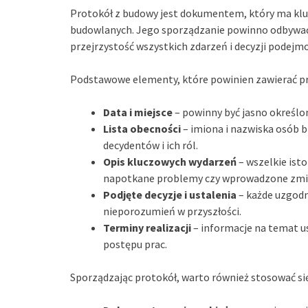
Protokół z budowy jest dokumentem, który ma klu
budowlanych. Jego sporządzanie powinno odbywać 
przejrzystość wszystkich zdarzeń i decyzji podejm
Podstawowe elementy, które powinien zawierać pr
Data i miejsce
– powinny być jasno określo
Lista obecności
– imiona i nazwiska osób b
decydentów i ich ról.
Opis kluczowych wydarzeń
– wszelkie isto
napotkane problemy czy wprowadzone zmia
Podjęte decyzje i ustalenia
– każde uzgodn
nieporozumień w przyszłości.
Terminy realizacji
– informacje na temat 
postępu prac.
Sporządzając protokół, warto również stosować się