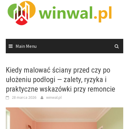
Skip
to
content
Main Menu
Kiedy malować ściany przed czy po
ułożeniu podłogi — zalety, ryzyka i
praktyczne wskazówki przy remoncie
28 marca 2026
winwal.pl