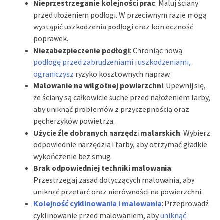
Nieprzestrzeganie kolejności prac
: Maluj ściany
przed ułożeniem podłogi. W przeciwnym razie mogą
wystąpić uszkodzenia podłogi oraz konieczność
poprawek.
Niezabezpieczenie podłogi
: Chroniąc nową
podłogę przed zabrudzeniami i uszkodzeniami,
ograniczysz
ryzyko kosztownych napraw.
Malowanie na wilgotnej powierzchni
: Upewnij się,
że ściany są całkowicie suche przed nałożeniem farby,
aby uniknąć problemów z przyczepnością oraz
pęcherzyków powietrza.
Użycie źle dobranych narzędzi malarskich
: Wybierz
odpowiednie narzędzia i farby, aby otrzymać gładkie
wykończenie bez smug.
Brak odpowiedniej techniki malowania
:
Przestrzegaj zasad dotyczących malowania, aby
uniknąć przetarć oraz nierówności na powierzchni.
Kolejność cyklinowania i malowania
: Przeprowadź
cyklinowanie przed malowaniem, aby
uniknąć