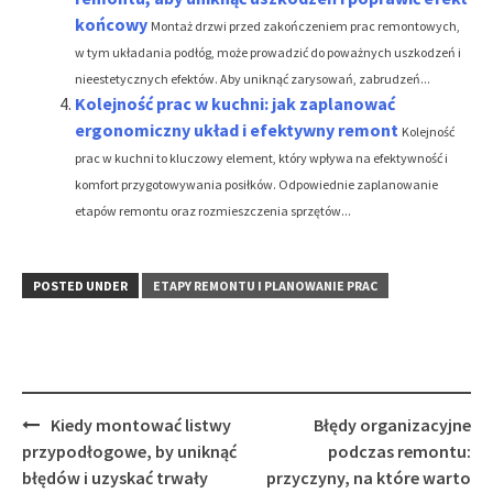
końcowy
Montaż drzwi przed zakończeniem prac remontowych,
w tym układania podłóg, może prowadzić do poważnych uszkodzeń i
nieestetycznych efektów. Aby uniknąć zarysowań, zabrudzeń...
Kolejność prac w kuchni: jak zaplanować
ergonomiczny układ i efektywny remont
Kolejność
prac w kuchni to kluczowy element, który wpływa na efektywność i
komfort przygotowywania posiłków. Odpowiednie zaplanowanie
etapów remontu oraz rozmieszczenia sprzętów...
POSTED UNDER
ETAPY REMONTU I PLANOWANIE PRAC
Post
Kiedy montować listwy
Błędy organizacyjne
navigation
przypodłogowe, by uniknąć
podczas remontu:
błędów i uzyskać trwały
przyczyny, na które warto