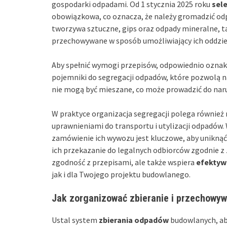
gospodarki odpadami. Od 1 stycznia 2025 roku
sel
obowiązkowa, co oznacza, że należy gromadzić odpa
tworzywa sztuczne, gips oraz odpady mineralne, ta
przechowywane w sposób umożliwiający ich oddzieln
Aby spełnić wymogi przepisów, odpowiednio oznaku
pojemniki do segregacji odpadów, które pozwolą na
nie mogą być mieszane, co może prowadzić do nar
W praktyce organizacja segregacji polega również
uprawnieniami do transportu i utylizacji odpadów
zamówienie ich wywozu jest kluczowe, aby uniknąć
ich przekazanie do legalnych odbiorców zgodnie z 
zgodność z przepisami, ale także wspiera
efektyw
jak i dla Twojego projektu budowlanego.
Jak zorganizować zbieranie i przechowy
Ustal system
zbierania odpadów
budowlanych, ab