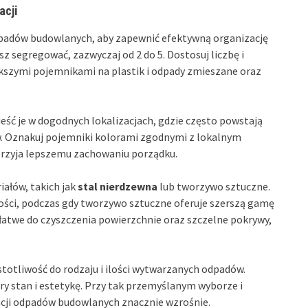
acji
adów budowlanych, aby zapewnić efektywną organizację
sz segregować, zazwyczaj od 2 do 5. Dostosuj liczbę i
szymi pojemnikami na plastik i odpady zmieszane oraz
eść je w dogodnych lokalizacjach, gdzie często powstają
w. Oznakuj pojemniki kolorami zgodnymi z lokalnym
sprzyja lepszemu zachowaniu porządku.
ałów, takich jak
stal nierdzewna
lub tworzywo sztuczne.
tości, podczas gdy tworzywo sztuczne oferuje szerszą gamę
e, łatwe do czyszczenia powierzchnie oraz szczelne pokrywy,
totliwość do rodzaju i ilości wytwarzanych odpadów.
y stan i estetykę. Przy tak przemyślanym wyborze i
cji odpadów budowlanych znacznie wzrośnie.