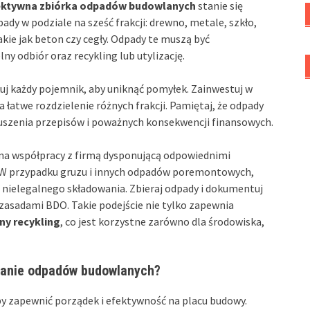
ektywna zbiórka odpadów budowlanych
stanie się
dy w podziale na sześć frakcji: drewno, metale, szkło,
kie jak beton czy cegły. Odpady te muszą być
y odbiór oraz recykling lub utylizację.
j każdy pojemnik, aby uniknąć pomyłek. Zainwestuj w
 łatwe rozdzielenie różnych frakcji. Pamiętaj, że odpady
uszenia przepisów i poważnych konsekwencji finansowych.
 na współpracy z firmą dysponującą odpowiednimi
. W przypadku gruzu i innych odpadów poremontowych,
 nielegalnego składowania. Zbieraj odpady i dokumentuj
zasadami BDO. Takie podejście nie tylko zapewnia
ny recykling
, co jest korzystne zarówno dla środowiska,
wanie odpadów budowlanych?
y zapewnić porządek i efektywność na placu budowy.