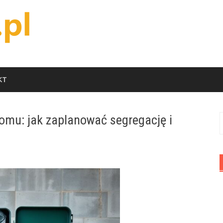
KT
mu: jak zaplanować segregację i
S