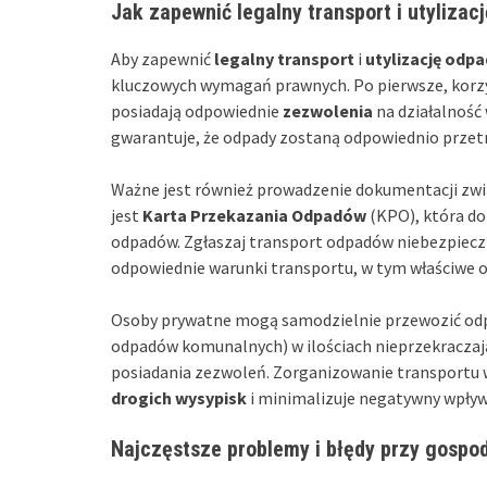
Jak zapewnić legalny transport i utyliza
Aby zapewnić
legalny transport
i
utylizację od
kluczowych wymagań prawnych. Po pierwsze, korzys
posiadają odpowiednie
zezwolenia
na działalność
gwarantuje, że odpady zostaną odpowiednio przet
Ważne jest również prowadzenie dokumentacji z
jest
Karta Przekazania Odpadów
(KPO), która do
odpadów. Zgłaszaj transport odpadów niebezpiec
odpowiednie warunki transportu, w tym właściwe 
Osoby prywatne mogą samodzielnie przewozić od
odpadów komunalnych) w ilościach nieprzekraczają
posiadania zezwoleń. Zorganizowanie transportu 
drogich wysypisk
i minimalizuje negatywny wpływ
Najczęstsze problemy i błędy przy gosp