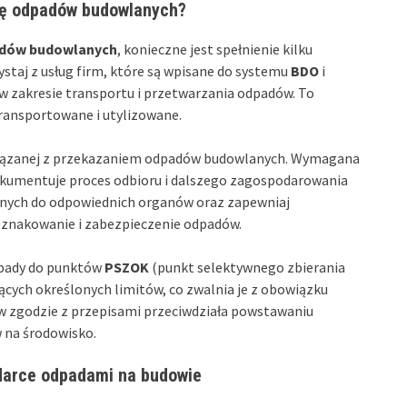
cję odpadów budowlanych?
padów budowlanych
, konieczne jest spełnienie kilku
taj z usług firm, które są wpisane do systemu
BDO
i
 w zakresie transportu i przetwarzania odpadów. To
ransportowane i utylizowane.
wiązanej z przekazaniem odpadów budowlanych. Wymagana
kumentuje proces odbioru i dalszego zagospodarowania
znych do odpowiednich organów oraz zapewniaj
oznakowanie i zabezpieczenie odpadów.
pady do punktów
PSZOK
(punkt selektywnego zbierania
cych określonych limitów, co zwalnia je z obowiązku
w zgodzie z przepisami przeciwdziała powstawaniu
 na środowisko.
odarce odpadami na budowie