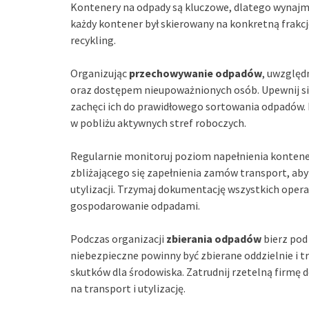
Kontenery na odpady są kluczowe, dlatego wynajmij
każdy kontener był skierowany na konkretną frakc
recykling.
Organizując
przechowywanie odpadów
, uwzględ
oraz dostępem nieupoważnionych osób. Upewnij się
zachęci ich do prawidłowego sortowania odpadów.
w pobliżu aktywnych stref roboczych.
Regularnie monitoruj poziom napełnienia kontener
zbliżającego się zapełnienia zamów transport, ab
utylizacji. Trzymaj dokumentację wszystkich opera
gospodarowanie odpadami.
Podczas organizacji
zbierania odpadów
bierz pod
niebezpieczne powinny być zbierane oddzielnie i 
skutków dla środowiska. Zatrudnij rzetelną firmę 
na transport i utylizację.