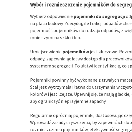
Wybór i rozmieszczenie pojemników do segreg
Wybierz odpowiednie
pojemniki do segregacji
odp
na placu budowy. Zdecyduj, ile frakcji odpadów chce
pojemność pojemników do rodzaju odpadów, z więk
mniejszymi na szkło i bio.
Umiejscowienie
pojemników
jest kluczowe. Rozmi
odpady, zapewniając łatwy dostęp dla pracownikó
systemem segregacji. To ułatwi identyfikację, co 
Pojemniki powinny być wykonane z trwałych materi
Stal jest wytrzymała i łatwa do utrzymania w czys
kolorów i jest lżejsze. Upewnij się, że mają gładki
aby ograniczyć nieprzyjemne zapachy.
Regularnie opróżniaj pojemniki, dostosowując częs
Wprowadź zasady czyszczenia, by zapewnić ich dobr
rozmieszczeniu pojemników, efektywność segrega