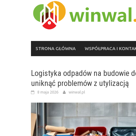
Skip
to
content
STRONA GŁÓWNA
WSPÓŁPRACA I KONTA
Logistyka odpadów na budowie do
uniknąć problemów z utylizacją
8 maja 2026
winwal.pl