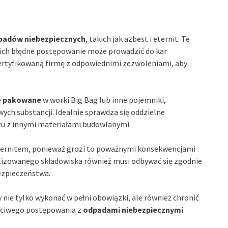
padów niebezpiecznych
, takich jak azbest i eternit. Te
a ich błędne postępowanie może prowadzić do kar
certyfikowaną firmę z odpowiednimi zezwoleniami, aby
e pakowane
w worki Big Bag lub inne pojemniki,
ch substancji. Idealnie sprawdza się oddzielne
tu z innymi materiałami budowlanymi.
eternitem, ponieważ grozi to poważnymi konsekwencjami
lizowanego składowiska również musi odbywać się zgodnie
ezpieczeństwa.
 nie tylko wykonać w pełni obowiązki, ale również chronić
aściwego postępowania z
odpadami niebezpiecznymi
.