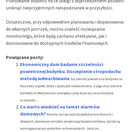
Planowanie budżetu na te usługi z wyprzedzeniem pozwoli
uniknąć nieprzyjemnych niespodzianek w przyszłości.
Ostatecznie, przy odpowiednim planowaniu i dopasowaniu
do własnych potrzeb, można znaleźć rozwiązania
monitoringu, które będą zarówno efektywne, jak i
dostosowane do dostępnych środków finansowych.
Powiązane posty:
Ekonomiczny dom badanie szczelności
powietrznej budynku. Docieplenie stropodachu
metodą wdmuchiwania
Szczelność powietrzna budynku to
kluczowy aspekt, który często jest niedoceniany, a jego znaczenie w
kontekście efektywności energetycznej staje się coraz bardziej
oczywiste....
Co warto wiedzieć na temat alarmów
domowych?
Alarmy są najczęściej spotykane w biurach i
sklepach, ponieważ nie tylko zwiększają bezpieczeństwo, ale też są
wymagane przez wiele firm ochroniarskich. Jeszcze...