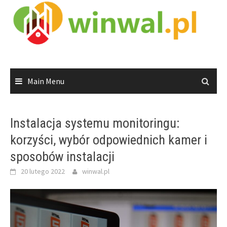
Skip
to
content
Main Menu
Instalacja systemu monitoringu:
korzyści, wybór odpowiednich kamer i
sposobów instalacji
20 lutego 2022
winwal.pl