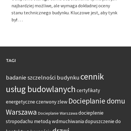
najbardziej możliwe, ale wymaga dokładnej oceny
stanu technicznego budynku. Kluczowe jest, aby tynk
był …
TAGI
cennik
badanie szczelności budynku
usług budowlanych
certyfikaty
Docieplanie domu
energetyczne
czerwony zlew
Warszawa
docieplenie
Docieplanie Warszawa
stropodachu metodą wdmuchiwania
dopuszczenie do
drzwi