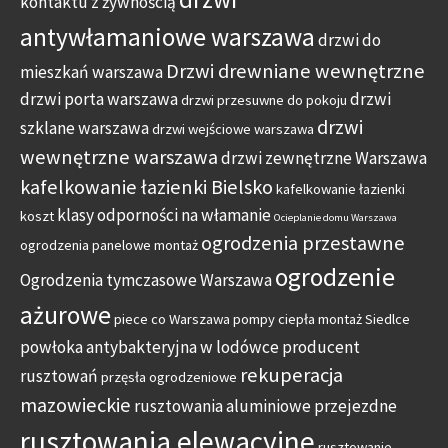
kontaktu z żywnością
antywłamaniowe warszawa
drzwi do
Drzwi drewniane wewnętrzne
mieszkań warszawa
drzwi porta warszawa
drzwi
drzwi przesuwne do pokoju
drzwi
szklane warszawa
drzwi wejściowe warszawa
wewnętrzne warszawa
drzwi zewnętrzne Warszawa
kafelkowanie łazienki Bielsko
kafelkowanie łazienki
klasy odporności na włamanie
koszt
Ocieplanie domu Warszawa
ogrodzenia przestawne
ogrodzenia panelowe montaż
ogrodzenie
Ogrodzenia tymczasowe Warszawa
ażurowe
piece co Warszawa
pompy ciepła montaż Siedlce
powłoka antybakteryjna w lodówce
producent
rekuperacja
rusztowań
przęsła ogrodzeniowe
mazowieckie
rusztowania aluminiowe przejezdne
rusztowania elewacyjne
rusztowanie