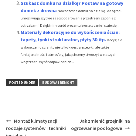
Szukasz domku na działkę? Postaw na gotowy
domek z drewna
Nowoczesne domki na działkę i do ogrodu
umożliwiają szybkie zagospodarowanie przestrzeni zgodnie z
potrzebami. Dzięki nim ogród prezentuje estetycznie i staje się...
Materiały dekoracyjne do wykończenia ścian:
tapety, tynki strukturalne, płyty 3D itp.
Decyzja o
wykończeniu ścian to nie tylko kwestia estetyki, ale także
funkcjonalności i atmosfery, jaką chcemy stworzyć w naszych
wnętrzach. Wybór odpowiednich...
POSTED UNDER
BUDOWA I REMONT
Post
Montaż klimatyzacji:
Jak zmienić grzejniki na
navigation
rodzaje systemów i techniki
ogrzewanie podłogowe
instalacji