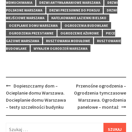
WDMUCHIWANIA
DRZWI ANTYWŁAMANIOWE WARSZAWA
DRZWI
POLSKONE WARSZAWA
DRZWI PRZESUWNE DO POKOJU
DRZWI
WEJŚCIOWE WARSZAWA
KAFELKOWANIE ŁAZIENKI BIELSKO
OCIEPLANIE DOMU WARSZAWA
OGRODZENIA BUDOWLANE
OGRODZENIA PRZESTAWNE
OGRODZENIE AŻUROWE
PIECE
GAZOWE WARSZAWA
RUSZTOWANIA MODUŁOWE
RUSZTOWANIE
BUDOWLANE
WYNAJEM OGRODZEŃ WARSZAWA
Post
Dopieszczamy dom –
Przenośne ogrodzenia –
navigation
Ocieplanie domu Warszawa.
Ogrodzenia tymczasowe
Docieplanie domu Warszawa
Warszawa. Ogrodzenia
– testy szczelności budynku
panelowe – montaż
Szukaj: