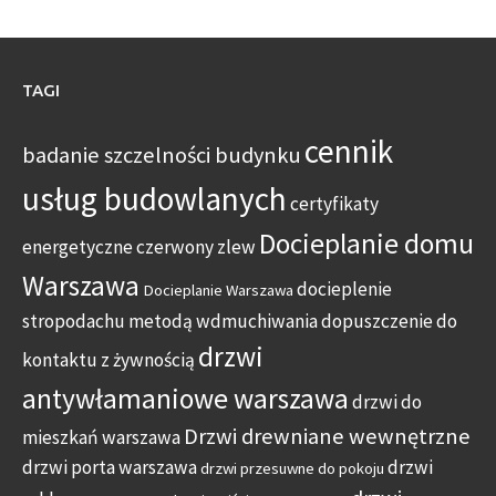
TAGI
cennik
badanie szczelności budynku
usług budowlanych
certyfikaty
Docieplanie domu
energetyczne
czerwony zlew
Warszawa
docieplenie
Docieplanie Warszawa
stropodachu metodą wdmuchiwania
dopuszczenie do
drzwi
kontaktu z żywnością
antywłamaniowe warszawa
drzwi do
Drzwi drewniane wewnętrzne
mieszkań warszawa
drzwi porta warszawa
drzwi
drzwi przesuwne do pokoju