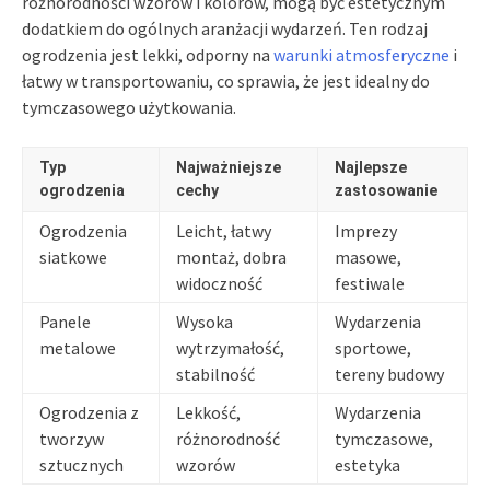
różnorodności wzorów i kolorów, mogą być estetycznym
dodatkiem do ogólnych aranżacji wydarzeń. Ten rodzaj
ogrodzenia jest lekki, odporny na
warunki atmosferyczne
i
łatwy w transportowaniu, co sprawia, że jest idealny do
tymczasowego użytkowania.
Typ
Najważniejsze
Najlepsze
ogrodzenia
cechy
zastosowanie
Ogrodzenia
Leicht, łatwy
Imprezy
siatkowe
montaż, dobra
masowe,
widoczność
festiwale
Panele
Wysoka
Wydarzenia
metalowe
wytrzymałość,
sportowe,
stabilność
tereny budowy
Ogrodzenia z
Lekkość,
Wydarzenia
tworzyw
różnorodność
tymczasowe,
sztucznych
wzorów
estetyka