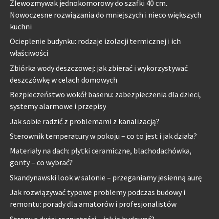
Zlewozmywak jednokomorowy do szafki 40 cm.
Nowoczesne rozwiązania do mniejszych i nieco większych
kuchni
Ocieplenie budynku: rodzaje izolacji termicznej i ich
właściwości
Zbiórka wody deszczowej: jak zbierać i wykorzystywać
deszczówkę w celach domowych
Bezpieczeństwo wokół basenu: zabezpieczenia dla dzieci,
systemy alarmowe i przepisy
Jak sobie radzić z problemami z kanalizacją?
Sterownik temperatury w pokoju – co to jest i jak działa?
Materiały na dach: płytki ceramiczne, blachodachówka,
gonty – co wybrać?
Skandynawski look w salonie – przeganiamy jesienną aurę
Jak rozwiązywać typowe problemy podczas budowy i
remontu: porady dla amatorów i profesjonalistów
Stropy o dużej rozpiętości – jak je budować?