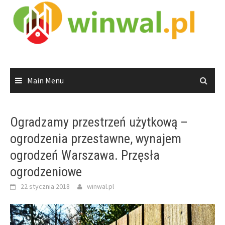
Skip
to
content
Main Menu
Ogradzamy przestrzeń użytkową –
ogrodzenia przestawne, wynajem
ogrodzeń Warszawa. Przęsła
ogrodzeniowe
22 stycznia 2018
winwal.pl