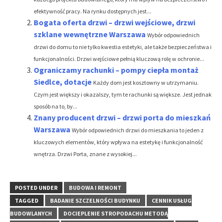
efektywność pracy. Na rynku dostępnych jest...
Bogata oferta drzwi – drzwi wejściowe, drzwi
szklane wewnętrzne Warszawa
Wybór odpowiednich
drzwi do domu to nie tylko kwestia estetyki, ale także bezpieczeństwa i
funkcjonalności. Drzwi wejściowe pełnią kluczową rolę w ochronie...
Ograniczamy rachunki – pompy ciepła montaż
Siedlce, dotacje
Każdy dom jest kosztowny w utrzymaniu.
Czym jest większy i okazalszy, tym te rachunki są większe. Jest jednak
sposób na to, by...
Znany producent drzwi – drzwi porta do mieszkań
Warszawa
Wybór odpowiednich drzwi do mieszkania to jeden z
kluczowych elementów, który wpływa na estetykę i funkcjonalność
wnętrza. Drzwi Porta, znane z wysokiej...
POSTED UNDER
BUDOWA I REMONT
TAGGED
BADANIE SZCZELNOŚCI BUDYNKU
CENNIK USŁUG
BUDOWLANYCH
DOCIEPLENIE STROPODACHU METODĄ