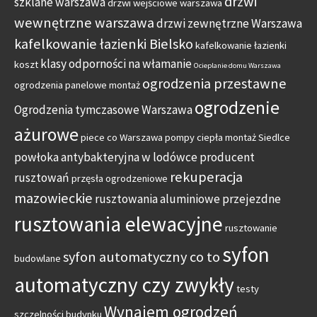
drzwi
szklane warszawa
drzwi wejściowe warszawa
wewnętrzne warszawa
drzwi zewnętrzne Warszawa
kafelkowanie łazienki Bielsko
kafelkowanie łazienki
klasy odporności na włamanie
koszt
Ocieplanie domu Warszawa
ogrodzenia przestawne
ogrodzenia panelowe montaż
ogrodzenie
Ogrodzenia tymczasowe Warszawa
ażurowe
piece co Warszawa
pompy ciepła montaż Siedlce
powłoka antybakteryjna w lodówce
producent
rekuperacja
rusztowań
przęsła ogrodzeniowe
mazowieckie
rusztowania aluminiowe przejezdne
rusztowania elewacyjne
rusztowanie
syfon
syfon automatyczny co to
budowlane
automatyczny czy zwykły
testy
Wynajem ogrodzeń
szczelności budynku