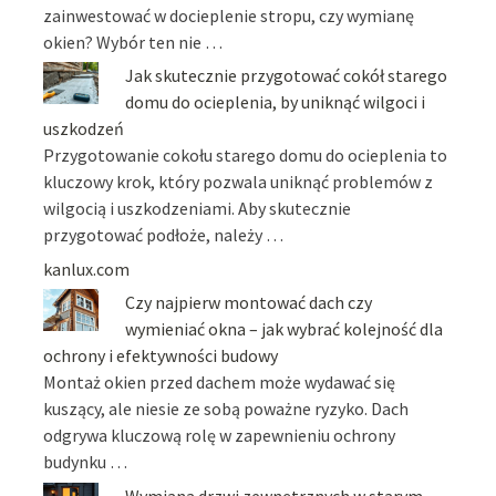
zainwestować w docieplenie stropu, czy wymianę
okien? Wybór ten nie …
Jak skutecznie przygotować cokół starego
domu do ocieplenia, by uniknąć wilgoci i
uszkodzeń
Przygotowanie cokołu starego domu do ocieplenia to
kluczowy krok, który pozwala uniknąć problemów z
wilgocią i uszkodzeniami. Aby skutecznie
przygotować podłoże, należy …
kanlux.com
Czy najpierw montować dach czy
wymieniać okna – jak wybrać kolejność dla
ochrony i efektywności budowy
Montaż okien przed dachem może wydawać się
kuszący, ale niesie ze sobą poważne ryzyko. Dach
odgrywa kluczową rolę w zapewnieniu ochrony
budynku …
Wymiana drzwi zewnętrznych w starym