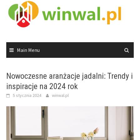
Skip
to
content
Main Menu
Nowoczesne aranżacje jadalni: Trendy i
inspiracje na 2024 rok
5 stycznia 2024
winwal.pl