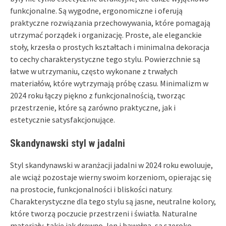
funkcjonalne. Są wygodne, ergonomiczne i oferują
praktyczne rozwiązania przechowywania, które pomagają
utrzymać porządek i organizację. Proste, ale eleganckie
stoły, krzesła o prostych kształtach i minimalna dekoracja
to cechy charakterystyczne tego stylu. Powierzchnie są
łatwe w utrzymaniu, często wykonane z trwałych
materiałów, które wytrzymają próbę czasu. Minimalizm w
2024 roku łączy piękno z funkcjonalnością, tworząc
przestrzenie, które są zarówno praktyczne, jak i
estetycznie satysfakcjonujące.
Skandynawski styl w jadalni
Styl skandynawski w aranżacji jadalni w 2024 roku ewoluuje,
ale wciąż pozostaje wierny swoim korzeniom, opierając się
na prostocie, funkcjonalności i bliskości natury.
Charakterystyczne dla tego stylu są jasne, neutralne kolory,
które tworzą poczucie przestrzeni i światła. Naturalne
materiały, takie jak drewno, len i bawełna, są szeroko