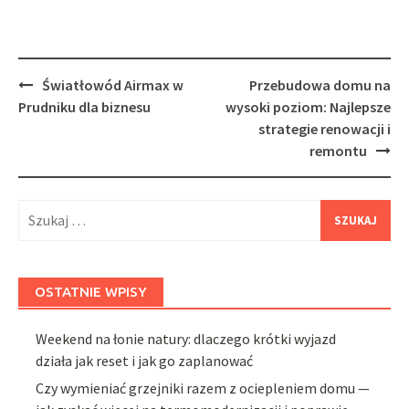
Post
Światłowód Airmax w
Przebudowa domu na
navigation
Prudniku dla biznesu
wysoki poziom: Najlepsze
strategie renowacji i
remontu
Szukaj:
OSTATNIE WPISY
Weekend na łonie natury: dlaczego krótki wyjazd
działa jak reset i jak go zaplanować
Czy wymieniać grzejniki razem z ociepleniem domu —