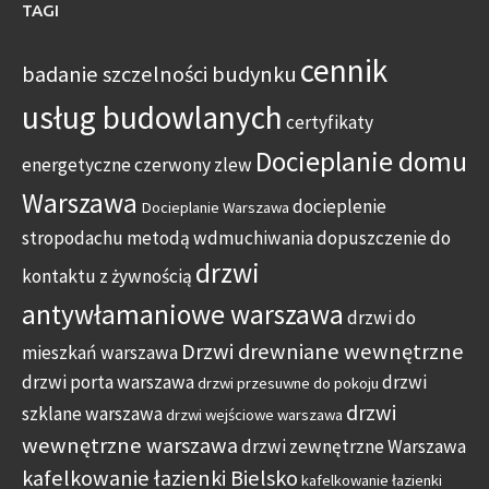
TAGI
cennik
badanie szczelności budynku
usług budowlanych
certyfikaty
Docieplanie domu
energetyczne
czerwony zlew
Warszawa
docieplenie
Docieplanie Warszawa
stropodachu metodą wdmuchiwania
dopuszczenie do
drzwi
kontaktu z żywnością
antywłamaniowe warszawa
drzwi do
Drzwi drewniane wewnętrzne
mieszkań warszawa
drzwi porta warszawa
drzwi
drzwi przesuwne do pokoju
drzwi
szklane warszawa
drzwi wejściowe warszawa
wewnętrzne warszawa
drzwi zewnętrzne Warszawa
kafelkowanie łazienki Bielsko
kafelkowanie łazienki