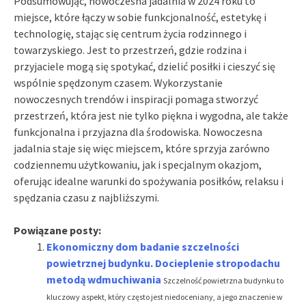
Podsumowując, nowoczesna jadalnia w 2024 roku to
miejsce, które łączy w sobie funkcjonalność, estetykę i
technologię, stając się centrum życia rodzinnego i
towarzyskiego. Jest to przestrzeń, gdzie rodzina i
przyjaciele mogą się spotykać, dzielić posiłki i cieszyć się
wspólnie spędzonym czasem. Wykorzystanie
nowoczesnych trendów i inspiracji pomaga stworzyć
przestrzeń, która jest nie tylko piękna i wygodna, ale także
funkcjonalna i przyjazna dla środowiska. Nowoczesna
jadalnia staje się więc miejscem, które sprzyja zarówno
codziennemu użytkowaniu, jak i specjalnym okazjom,
oferując idealne warunki do spożywania posiłków, relaksu i
spędzania czasu z najbliższymi.
Powiązane posty:
Ekonomiczny dom badanie szczelności
powietrznej budynku. Docieplenie stropodachu
metodą wdmuchiwania
Szczelność powietrzna budynku to
kluczowy aspekt, który często jest niedoceniany, a jego znaczenie w