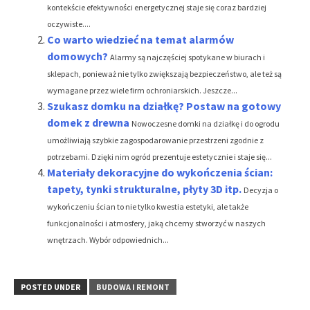
kontekście efektywności energetycznej staje się coraz bardziej
oczywiste....
Co warto wiedzieć na temat alarmów
domowych?
Alarmy są najczęściej spotykane w biurach i
sklepach, ponieważ nie tylko zwiększają bezpieczeństwo, ale też są
wymagane przez wiele firm ochroniarskich. Jeszcze...
Szukasz domku na działkę? Postaw na gotowy
domek z drewna
Nowoczesne domki na działkę i do ogrodu
umożliwiają szybkie zagospodarowanie przestrzeni zgodnie z
potrzebami. Dzięki nim ogród prezentuje estetycznie i staje się...
Materiały dekoracyjne do wykończenia ścian:
tapety, tynki strukturalne, płyty 3D itp.
Decyzja o
wykończeniu ścian to nie tylko kwestia estetyki, ale także
funkcjonalności i atmosfery, jaką chcemy stworzyć w naszych
wnętrzach. Wybór odpowiednich...
POSTED UNDER
BUDOWA I REMONT