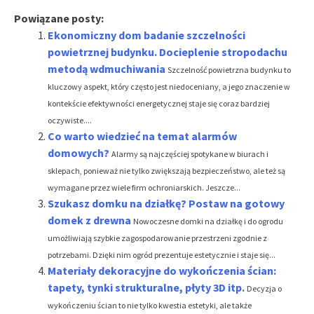
Powiązane posty:
Ekonomiczny dom badanie szczelności
powietrznej budynku. Docieplenie stropodachu
metodą wdmuchiwania
Szczelność powietrzna budynku to
kluczowy aspekt, który często jest niedoceniany, a jego znaczenie w
kontekście efektywności energetycznej staje się coraz bardziej
oczywiste....
Co warto wiedzieć na temat alarmów
domowych?
Alarmy są najczęściej spotykane w biurach i
sklepach, ponieważ nie tylko zwiększają bezpieczeństwo, ale też są
wymagane przez wiele firm ochroniarskich. Jeszcze...
Szukasz domku na działkę? Postaw na gotowy
domek z drewna
Nowoczesne domki na działkę i do ogrodu
umożliwiają szybkie zagospodarowanie przestrzeni zgodnie z
potrzebami. Dzięki nim ogród prezentuje estetycznie i staje się...
Materiały dekoracyjne do wykończenia ścian:
tapety, tynki strukturalne, płyty 3D itp.
Decyzja o
wykończeniu ścian to nie tylko kwestia estetyki, ale także