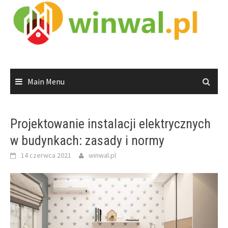
Skip
to
content
Main Menu
Projektowanie instalacji elektrycznych
w budynkach: zasady i normy
14 czerwca 2021
winwal.pl