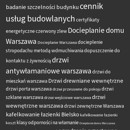
cennik
badanie szczelności budynku
usług budowlanych
certyfikaty
Docieplanie domu
energetyczne
czerwony zlew
Warszawa
docieplenie
Docieplanie Warszawa
stropodachu metodą wdmuchiwania
dopuszczenie do
drzwi
kontaktu z żywnością
antywłamaniowe warszawa
drzwi do
Drzwi drewniane wewnętrzne
mieszkań warszawa
drzwi porta warszawa
drzwi
drzwi przesuwne do pokoju
drzwi
szklane warszawa
drzwi wejściowe warszawa
wewnętrzne warszawa
drzwi zewnętrzne Warszawa
kafelkowanie łazienki Bielsko
kafelkowanie łazienki
klasy odporności na włamanie
koszt
Ocieplanie domu Warszawa