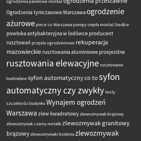
ogrodzenia przestawne
ogrodzenia panelowe montaż
ogrodzenie
Ogrodzenia tymczasowe Warszawa
ażurowe
piece co Warszawa
pompy ciepła montaż Siedlce
powłoka antybakteryjna w lodówce
producent
rekuperacja
rusztowań
przęsła ogrodzeniowe
mazowieckie
rusztowania aluminiowe przejezdne
rusztowania elewacyjne
rusztowanie
syfon
syfon automatyczny co to
budowlane
automatyczny czy zwykły
testy
Wynajem ogrodzeń
szczelności budynku
Warszawa
zlew kwadratowy
zlewozmywak brązowy
zlewozmywak granitowy
zlewozmywak czarny metalik
zlewozmywak
brązowy
zlewozmywaki bodenia