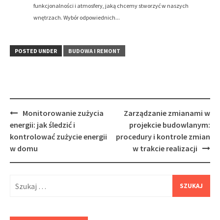
funkcjonalności i atmosfery, jaką chcemy stworzyć w naszych
wnętrzach. Wybór odpowiednich...
POSTED UNDER
BUDOWA I REMONT
Post
Monitorowanie zużycia
Zarządzanie zmianami w
navigation
energii: jak śledzić i
projekcie budowlanym:
kontrolować zużycie energii
procedury i kontrole zmian
w domu
w trakcie realizacji
Szukaj: