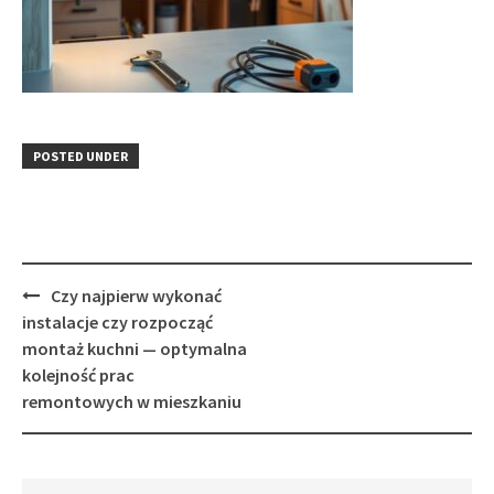
POSTED UNDER
Post
Czy najpierw wykonać
navigation
instalacje czy rozpocząć
montaż kuchni — optymalna
kolejność prac
remontowych w mieszkaniu