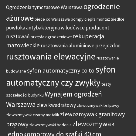
ogrodzenie
Ogrodzenia tymczasowe Warszawa
ażurowe
piece co Warszawa
pompy ciepła montaż Siedlce
powłoka antybakteryjna w lodówce
producent
rekuperacja
rusztowań
przęsła ogrodzeniowe
mazowieckie
rusztowania aluminiowe przejezdne
rusztowania elewacyjne
rusztowanie
syfon
syfon automatyczny co to
budowlane
automatyczny czy zwykły
testy
Wynajem ogrodzeń
szczelności budynku
Warszawa
zlew kwadratowy
zlewozmywak brązowy
zlewozmywak granitowy
zlewozmywak czarny metalik
zlewozmywak
brązowy
zlewozmywaki bodenia
jednokomorowy do szafki 40 cm