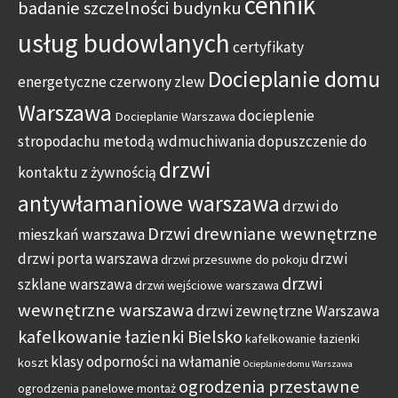
cennik
badanie szczelności budynku
usług budowlanych
certyfikaty
Docieplanie domu
energetyczne
czerwony zlew
Warszawa
docieplenie
Docieplanie Warszawa
stropodachu metodą wdmuchiwania
dopuszczenie do
drzwi
kontaktu z żywnością
antywłamaniowe warszawa
drzwi do
Drzwi drewniane wewnętrzne
mieszkań warszawa
drzwi porta warszawa
drzwi
drzwi przesuwne do pokoju
drzwi
szklane warszawa
drzwi wejściowe warszawa
wewnętrzne warszawa
drzwi zewnętrzne Warszawa
kafelkowanie łazienki Bielsko
kafelkowanie łazienki
klasy odporności na włamanie
koszt
Ocieplanie domu Warszawa
ogrodzenia przestawne
ogrodzenia panelowe montaż