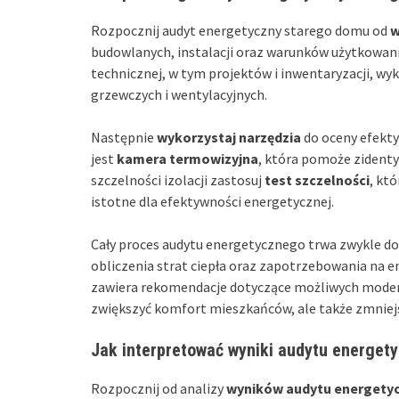
Rozpocznij audyt energetyczny starego domu od
w
budowlanych, instalacji oraz warunków użytkowani
technicznej, w tym projektów i inwentaryzacji, wyk
grzewczych i wentylacyjnych.
Następnie
wykorzystaj narzędzia
do oceny efekt
jest
kamera termowizyjna
, która pomoże zidenty
szczelności izolacji zastosuj
test szczelności
, któ
istotne dla efektywności energetycznej.
Cały proces audytu energetycznego trwa zwykle do
obliczenia strat ciepła oraz zapotrzebowania na e
zawiera rekomendacje dotyczące możliwych moderni
zwiększyć komfort mieszkańców, ale także zmniejs
Jak interpretować wyniki audytu energet
Rozpocznij od analizy
wyników audytu energety