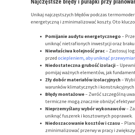
Najczęstsze błędy i pułapki przy planow
Unikaj najczęstszych błędów podczas termomodern
energetyczną i zminimalizować koszty. Oto kluczo
Pomijanie audytu energetycznego
– Prze
uniknąć nietrafionych inwestycji oraz braku
Niewłaściwa kolejność prac
– Zastosuj log
przed
ociepleniem, aby uniknąć przewymia
Niedostateczna grubość izolacji
– Upewnij
pomijaj ważnych elementów, jak fundamenty
Zły dobór materiałów izolacyjnych
– Wybi
warunków klimatycznych i konstrukcyjnych
Błędy montażowe
– Zwróć szczególną uwag
termiczne mogą znacznie obniżyć efektywno
Nieprzemyślany wybór wykonawców
– Za
uniknąć fuszerek i kosztownych poprawek.
Niedoszacowanie kosztów i czasu
– Planu
zminimalizować przerwy w pracy i zwiększyć 