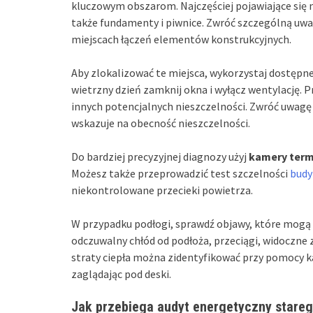
kluczowym obszarom. Najczęściej pojawiające się n
także fundamenty i piwnice. Zwróć szczególną uw
miejscach łączeń elementów konstrukcyjnych.
Aby zlokalizować te miejsca, wykorzystaj dostępne
wietrzny dzień zamknij okna i wyłącz wentylację. 
innych potencjalnych nieszczelności. Zwróć uwagę n
wskazuje na obecność nieszczelności.
Do bardziej precyzyjnej diagnozy użyj
kamery term
Możesz także przeprowadzić test szczelności
budy
niekontrolowane przecieki powietrza.
W przypadku podłogi, sprawdź objawy, które mogą 
odczuwalny chłód od podłoża, przeciągi, widoczne 
straty ciepła można zidentyfikować przy pomocy k
zaglądając pod deski.
Jak przebiega audyt energetyczny stareg