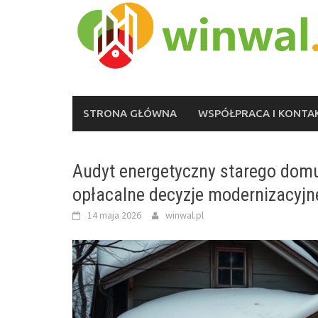
Skip
to
content
STRONA GŁÓWNA
WSPÓŁPRACA I KONTA
Audyt energetyczny starego domu:
opłacalne decyzje modernizacyjn
14 maja 2026
winwal.pl