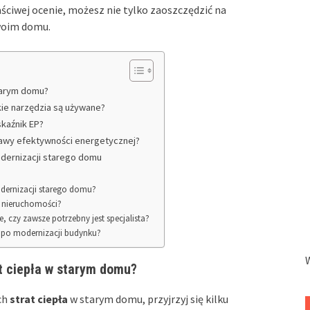
ściwej ocenie, możesz nie tylko zaoszczędzić na
swoim domu.
starym domu?
kie narzędzia są używane?
kaźnik EP?
rawy efektywności energetycznej?
odernizacji starego domu
odernizacji starego domu?
ć nieruchomości?
czy zawsze potrzebny jest specjalista?
y po modernizacji budynku?
t ciepła w starym domu?
ch
strat ciepła
w starym domu, przyjrzyj się kilku