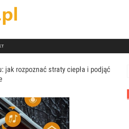
KT
 jak rozpoznać straty ciepła i podjąć
S
e