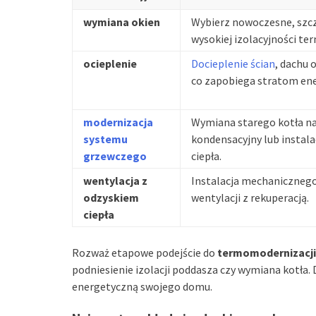
wymiana okien
Wybierz nowoczesne, szc
wysokiej izolacyjności ter
ocieplenie
Docieplenie ścian
, dachu 
co zapobiega stratom ene
modernizacja
Wymiana starego kotła na
systemu
kondensacyjny lub instal
grzewczego
ciepła.
wentylacja z
Instalacja mechaniczneg
odzyskiem
wentylacji z rekuperacją.
ciepła
Rozważ etapowe podejście do
termomodernizacji
podniesienie izolacji poddasza czy wymiana kotła.
energetyczną swojego domu.