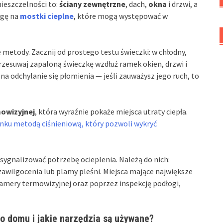
ieszczelności to:
ściany zewnętrzne
, dach,
okna
i drzwi, a
agę na
mostki cieplne
, które mogą występować w
 metody. Zacznij od prostego testu świeczki: w chłodny,
Przesuwaj zapaloną świeczkę wzdłuż ramek okien, drzwi i
a odchylanie się płomienia — jeśli zauważysz jego ruch, to
owizyjnej
, która wyraźnie pokaże miejsca utraty ciepła.
nku metodą ciśnieniową, który pozwoli wykryć
sygnalizować potrzebę ocieplenia. Należą do nich:
zawilgocenia lub plamy pleśni. Miejsca mające największe
amery termowizyjnej oraz poprzez inspekcję podłogi,
o domu i jakie narzędzia są używane?