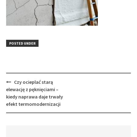
POSTED UNDER
Post
Czy ocieplać starą
navigation
elewację z pęknięciami –
kiedy naprawa daje trwały
efekt termomodernizacji