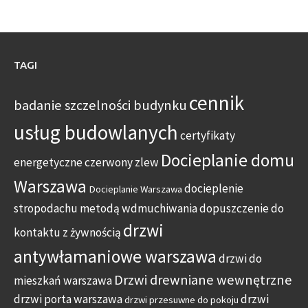
TAGI
cennik
badanie szczelności budynku
usług budowlanych
certyfikaty
Docieplanie domu
energetyczne
czerwony zlew
Warszawa
docieplenie
Docieplanie Warszawa
stropodachu metodą wdmuchiwania
dopuszczenie do
drzwi
kontaktu z żywnością
antywłamaniowe warszawa
drzwi do
Drzwi drewniane wewnętrzne
mieszkań warszawa
drzwi porta warszawa
drzwi
drzwi przesuwne do pokoju