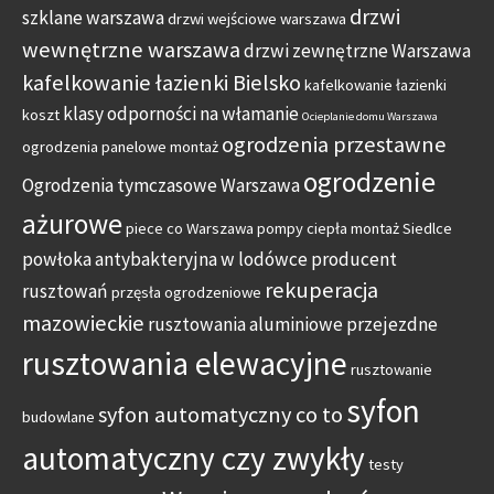
drzwi
szklane warszawa
drzwi wejściowe warszawa
wewnętrzne warszawa
drzwi zewnętrzne Warszawa
kafelkowanie łazienki Bielsko
kafelkowanie łazienki
klasy odporności na włamanie
koszt
Ocieplanie domu Warszawa
ogrodzenia przestawne
ogrodzenia panelowe montaż
ogrodzenie
Ogrodzenia tymczasowe Warszawa
ażurowe
piece co Warszawa
pompy ciepła montaż Siedlce
powłoka antybakteryjna w lodówce
producent
rekuperacja
rusztowań
przęsła ogrodzeniowe
mazowieckie
rusztowania aluminiowe przejezdne
rusztowania elewacyjne
rusztowanie
syfon
syfon automatyczny co to
budowlane
automatyczny czy zwykły
testy