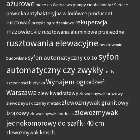
ażurowe
piece co Warszawa
pompy ciepła montaż Siedlce
powłoka antybakteryjna w lodówce
producent
rekuperacja
rusztowań
przęsła ogrodzeniowe
mazowieckie
rusztowania aluminiowe przejezdne
rusztowania elewacyjne
rusztowanie
syfon
syfon automatyczny co to
budowlane
automatyczny czy zwykły
testy
Wynajem ogrodzeń
szczelności budynku
Warszawa
zlew kwadratowy
zlewozmywak brązowy
zlewozmywak granitowy
zlewozmywak czarny metalik
zlewozmywak
brązowy
zlewozmywaki bodenia
jednokomorowy do szafki 40 cm
zlewozmywak krosch