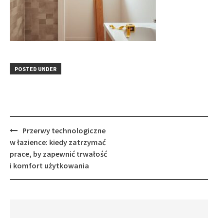
POSTED UNDER
Post
Przerwy technologiczne
navigation
w łazience: kiedy zatrzymać
prace, by zapewnić trwałość
i komfort użytkowania