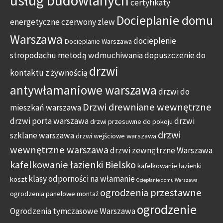
usług budowlanych
certyfikaty
Docieplanie domu
energetyczne
czerwony zlew
Warszawa
docieplenie
Docieplanie Warszawa
stropodachu metodą wdmuchiwania
dopuszczenie do
drzwi
kontaktu z żywnością
antywłamaniowe warszawa
drzwi do
Drzwi drewniane wewnętrzne
mieszkań warszawa
drzwi porta warszawa
drzwi
drzwi przesuwne do pokoju
drzwi
szklane warszawa
drzwi wejściowe warszawa
wewnętrzne warszawa
drzwi zewnętrzne Warszawa
kafelkowanie łazienki Bielsko
kafelkowanie łazienki
klasy odporności na włamanie
koszt
Ocieplanie domu Warszawa
ogrodzenia przestawne
ogrodzenia panelowe montaż
ogrodzenie
Ogrodzenia tymczasowe Warszawa