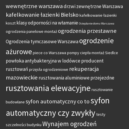
wewnętrzne warszawa
drzwi zewnętrzne Warszawa
kafelkowanie łazienki Bielsko
kafelkowanie łazienki
klasy odporności na włamanie
koszt
Ocieplanie domu Warszawa
ogrodzenia przestawne
ogrodzenia panelowe montaż
ogrodzenie
Ogrodzenia tymczasowe Warszawa
ażurowe
piece co Warszawa
pompy ciepła montaż Siedlce
powłoka antybakteryjna w lodówce
producent
rekuperacja
rusztowań
przęsła ogrodzeniowe
mazowieckie
rusztowania aluminiowe przejezdne
rusztowania elewacyjne
rusztowanie
syfon
syfon automatyczny co to
budowlane
automatyczny czy zwykły
testy
Wynajem ogrodzeń
szczelności budynku