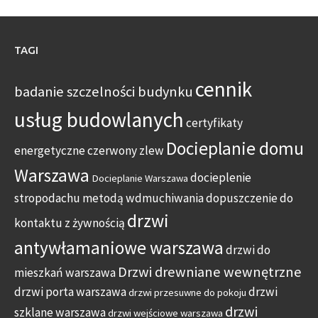
TAGI
cennik
badanie szczelności budynku
usług budowlanych
certyfikaty
Docieplanie domu
energetyczne
czerwony zlew
Warszawa
docieplenie
Docieplanie Warszawa
stropodachu metodą wdmuchiwania
dopuszczenie do
drzwi
kontaktu z żywnością
antywłamaniowe warszawa
drzwi do
Drzwi drewniane wewnętrzne
mieszkań warszawa
drzwi porta warszawa
drzwi
drzwi przesuwne do pokoju
drzwi
szklane warszawa
drzwi wejściowe warszawa