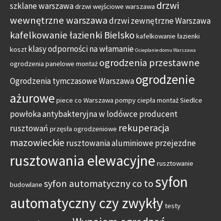
drzwi
szklane warszawa
drzwi wejściowe warszawa
wewnętrzne warszawa
drzwi zewnętrzne Warszawa
kafelkowanie łazienki Bielsko
kafelkowanie łazienki
klasy odporności na włamanie
koszt
Ocieplanie domu Warszawa
ogrodzenia przestawne
ogrodzenia panelowe montaż
ogrodzenie
Ogrodzenia tymczasowe Warszawa
ażurowe
piece co Warszawa
pompy ciepła montaż Siedlce
powłoka antybakteryjna w lodówce
producent
rekuperacja
rusztowań
przęsła ogrodzeniowe
mazowieckie
rusztowania aluminiowe przejezdne
rusztowania elewacyjne
rusztowanie
syfon
syfon automatyczny co to
budowlane
automatyczny czy zwykły
testy