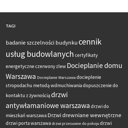
TAGI
cennik
badanie szczelności budynku
usług budowlanych
certyfikaty
Docieplanie domu
energetyczne
czerwony zlew
Warszawa
docieplenie
Docieplanie Warszawa
stropodachu metodą wdmuchiwania
dopuszczenie do
drzwi
kontaktu z żywnością
antywłamaniowe warszawa
drzwi do
Drzwi drewniane wewnętrzne
mieszkań warszawa
drzwi porta warszawa
drzwi
drzwi przesuwne do pokoju