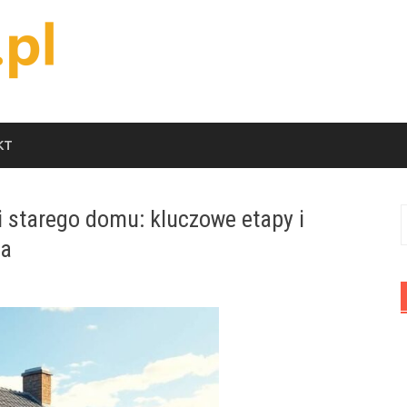
KT
starego domu: kluczowe etapy i
S
ia