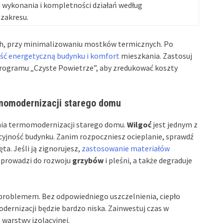
i wykonania i kompletności działań według
zakresu.
ch, przy minimalizowaniu mostków termicznych. Po
ść energetyczną budynku i komfort
mieszkania. Zastosuj
 programu „Czyste Powietrze”, aby zredukować koszty
momodernizacji starego domu
nia termomodernizacji starego domu.
Wilgoć
jest jednym z
yjność budynku. Zanim rozpoczniesz ocieplanie, sprawdź
ęta. Jeśli ją zignorujesz,
zastosowanie materiałów
 prowadzi do rozwoju
grzybów
i pleśni, a także degraduje
 problemem. Bez odpowiedniego uszczelnienia, ciepło
dernizacji będzie bardzo niska. Zainwestuj czas w
 warstwy izolacyjnej.