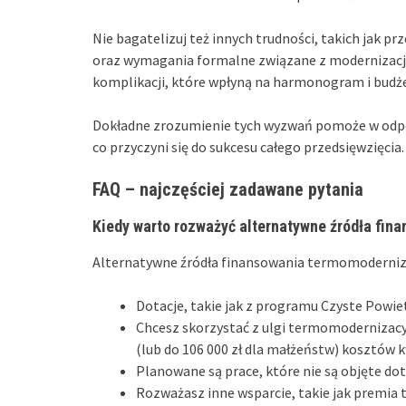
Nie bagatelizuj też innych trudności, takich jak pr
oraz wymagania formalne związane z modernizacj
komplikacji, które wpłyną na harmonogram i budże
Dokładne zrozumienie tych wyzwań pomoże w odpo
co przyczyni się do sukcesu całego przedsięwzięcia.
FAQ – najczęściej zadawane pytania
Kiedy warto rozważyć alternatywne źródła fin
Alternatywne źródła finansowania termomoderniza
Dotacje, takie jak z programu Czyste Powie
Chcesz skorzystać z ulgi termomodernizacyj
(lub do 106 000 zł dla małżeństw) kosztów 
Planowane są prace, które nie są objęte dota
Rozważasz inne wsparcie, takie jak premi