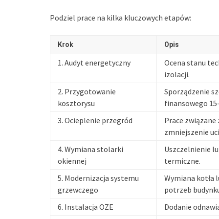
Podziel prace na kilka kluczowych etapów:
Krok
Opis
1. Audyt energetyczny
Ocena stanu tech
izolacji.
2. Przygotowanie
Sporządzenie s
kosztorysu
finansowego 15
3. Ocieplenie przegród
Prace związane z
zmniejszenie uci
4. Wymiana stolarki
Uszczelnienie l
okiennej
termiczne.
5. Modernizacja systemu
Wymiana kotła l
grzewczego
potrzeb budynku
6. Instalacja OZE
Dodanie odnawial