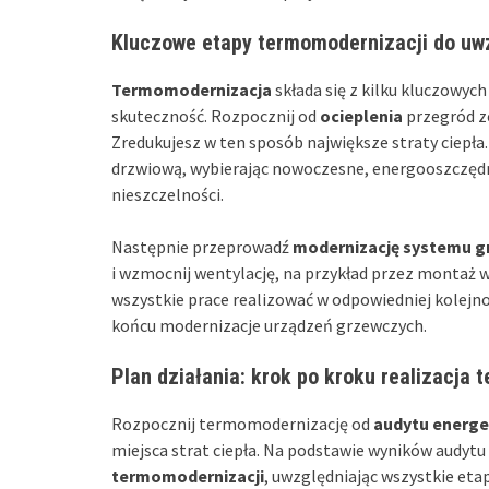
Kluczowe etapy termomodernizacji do uw
Termomodernizacja
składa się z kilku kluczowych
skuteczność. Rozpocznij od
ocieplenia
przegród ze
Zredukujesz w ten sposób największe straty ciepła.
drzwiową, wybierając nowoczesne, energooszczędne
nieszczelności.
Następnie przeprowadź
modernizację systemu 
i wzmocnij wentylację, na przykład przez montaż w
wszystkie prace realizować w odpowiedniej kolejno
końcu modernizacje urządzeń grzewczych.
Plan działania: krok po kroku realizacja
Rozpocznij termomodernizację od
audytu energ
miejsca strat ciepła. Na podstawie wyników audyt
termomodernizacji
, uwzględniając wszystkie etap