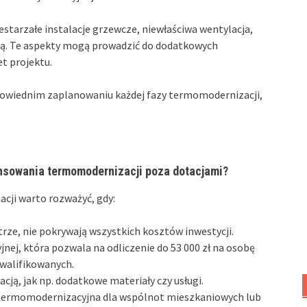
zestarzałe instalacje grzewcze, niewłaściwa wentylacja,
ą. Te aspekty mogą prowadzić do dodatkowych
t projektu.
wiednim zaplanowaniu każdej fazy termomodernizacji,
ansowania termomodernizacji poza dotacjami?
cji warto rozważyć, gdy:
trze, nie pokrywają wszystkich kosztów inwestycji.
nej, która pozwala na odliczenie do 53 000 zł na osobę
kwalifikowanych.
cją, jak np. dodatkowe materiały czy usługi.
a termomodernizacyjna dla wspólnot mieszkaniowych lub