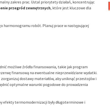
malny zakres prac. Ustal priorytety działań, koncentrując
lenie przegród zewnętrznych
, które jest kluczowe dla
o harmonogramu robót. Planuj prace w następującej
nić możliwe źródła finansowania, takie jak program
rezerwę finansową na ewentualne nieprzewidziane wydatki.
organizuj dostawy materiałów, aby uniknąć przestojów i
ędnić optymalne warunki pogodowe do prowadzenia
by efekty termomodernizacji były długoterminowe i