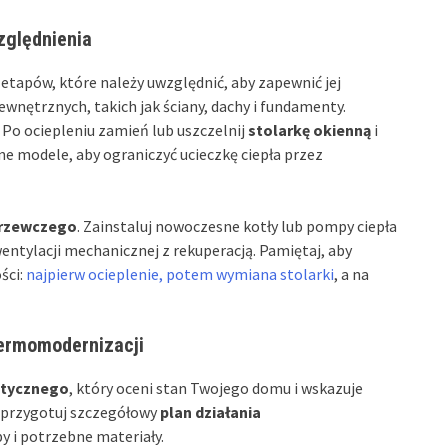
zględnienia
 etapów, które należy uwzględnić, aby zapewnić jej
wnętrznych, takich jak ściany, dachy i fundamenty.
 Po ociepleniu zamień lub uszczelnij
stolarkę okienną
i
 modele, aby ograniczyć ucieczkę ciepła przez
grzewczego
. Zainstaluj nowoczesne kotły lub pompy ciepła
entylacji mechanicznej z rekuperacją. Pamiętaj, aby
ści:
najpierw ocieplenie, potem wymiana stolarki
, a na
 termomodernizacji
etycznego
, który oceni stan Twojego domu i wskazuje
u przygotuj szczegółowy
plan działania
y i potrzebne materiały.