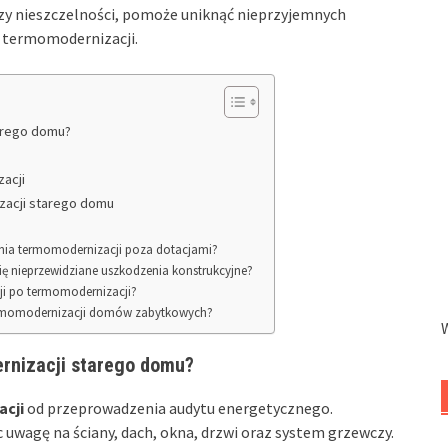
zy nieszczelności, pomoże uniknąć nieprzyjemnych
g termomodernizacji.
arego domu?
zacji
acji starego domu
ania termomodernizacji poza dotacjami?
ię nieprzewidziane uszkodzenia konstrukcyjne?
cji po termomodernizacji?
 termomodernizacji domów zabytkowych?
nizacji starego domu?
cji
od przeprowadzenia audytu energetycznego.
 uwagę na ściany, dach, okna, drzwi oraz system grzewczy.