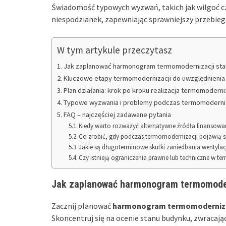
Świadomość typowych wyzwań, takich jak wilgoć c
niespodzianek, zapewniając sprawniejszy przebie
W tym artykule przeczytasz
Jak zaplanować harmonogram termomodernizacji st
Kluczowe etapy termomodernizacji do uwzględnienia
Plan działania: krok po kroku realizacja termomoderni
Typowe wyzwania i problemy podczas termomoderniz
FAQ – najczęściej zadawane pytania
Kiedy warto rozważyć alternatywne źródła finansow
Co zrobić, gdy podczas termomodernizacji pojawią s
Jakie są długoterminowe skutki zaniedbania wentyla
Czy istnieją ograniczenia prawne lub techniczne w
Jak zaplanować harmonogram termomoder
Zacznij planować
harmonogram termomoderniza
Skoncentruj się na ocenie stanu budynku, zwracając