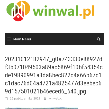
Skip
to
content
Main Menu
20231012182947_g0a743330e88927d
f3b071049503a89ac5869f10bf54354c
de19890991a3da8bec822c4a66b67c1
c1dac76d04a4721a4825477d3eebec6
9d157501021b46eced6_640.jpg
12 października 2023
winwal.pl