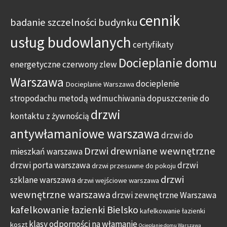
cennik
badanie szczelności budynku
usług budowlanych
certyfikaty
Docieplanie domu
energetyczne
czerwony zlew
Warszawa
docieplenie
Docieplanie Warszawa
stropodachu metodą wdmuchiwania
dopuszczenie do
drzwi
kontaktu z żywnością
antywłamaniowe warszawa
drzwi do
Drzwi drewniane wewnętrzne
mieszkań warszawa
drzwi porta warszawa
drzwi
drzwi przesuwne do pokoju
drzwi
szklane warszawa
drzwi wejściowe warszawa
wewnętrzne warszawa
drzwi zewnętrzne Warszawa
kafelkowanie łazienki Bielsko
kafelkowanie łazienki
klasy odporności na włamanie
koszt
Ocieplanie domu Warszawa