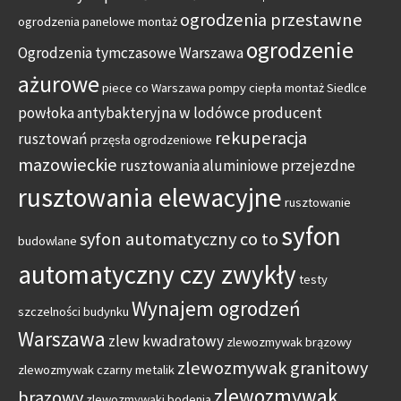
ogrodzenia przestawne
ogrodzenia panelowe montaż
ogrodzenie
Ogrodzenia tymczasowe Warszawa
ażurowe
piece co Warszawa
pompy ciepła montaż Siedlce
powłoka antybakteryjna w lodówce
producent
rekuperacja
rusztowań
przęsła ogrodzeniowe
mazowieckie
rusztowania aluminiowe przejezdne
rusztowania elewacyjne
rusztowanie
syfon
syfon automatyczny co to
budowlane
automatyczny czy zwykły
testy
Wynajem ogrodzeń
szczelności budynku
Warszawa
zlew kwadratowy
zlewozmywak brązowy
zlewozmywak granitowy
zlewozmywak czarny metalik
zlewozmywak
brązowy
zlewozmywaki bodenia