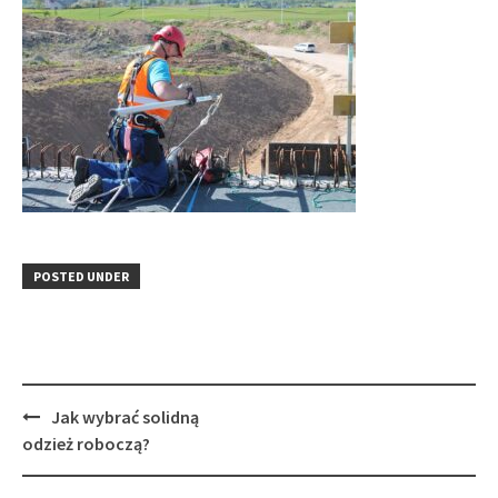
POSTED UNDER
Post
Jak wybrać solidną
navigation
odzież roboczą?