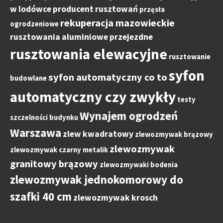
w lodówce
producent rusztowań
przęsła
rekuperacja mazowieckie
ogrodzeniowe
rusztowania aluminiowe przejezdne
rusztowania elewacyjne
rusztowanie
syfon
syfon automatyczny co to
budowlane
automatyczny czy zwykły
testy
Wynajem ogrodzeń
szczelności budynku
Warszawa
zlew kwadratowy
zlewozmywak brązowy
zlewozmywak
zlewozmywak czarny metalik
granitowy brązowy
zlewozmywaki bodenia
zlewozmywak jednokomorowy do
szafki 40 cm
zlewozmywak krosch