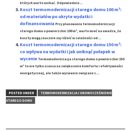
których warto unikać. Odpowiednie...
Koszt termomodernizacji starego domu 100 m²:
od materiałów po ukryte wydatki i
dofinansowania
Przy planowaniu termomodernizacji
starego domu o powierzchni 100 m², warto mieć na uwadze, że
koszty mogą znacznie się różnić w zależności od...
Koszt termomodernizacji starego domu 150 m²:
co wpływa na wydatki i jak uniknąć pułapek w
wycenie
Termomodernizacja starego domu o powierzchni 150
m² to nie tylko szansa na zwiększenie komfortu i efektywności
energetycznej, ale także wyzwanie związane z...
POSTED UNDER
TERMOMODERNIZACJA I UNOWOCZEŚNIENIE
STAREGO DOMU