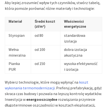
Aby lepiej zrozumieć wpływ tych czynników, stwórz tabelę,
która pomoże porównać różne materiały i technologie:
Materiał
Średni koszt
Właściwości
(zł/m²)
energetyczne
Styropian
od 80
standardowa
izolacja
Wełna
od 100
dobra izolacja
mineralna
akustyczna
Pianka
od 150
wysoka efektywność
PUR
i izolacja
Wybierz technologie, które mogą wpłynąć na
koszt
wykonania termomodernizacji
. Preferuj prefabrykację, gdyż
skraca czas budowy i pozwala na lepszą kontrolę wydatków.
Inwestycja w
energooszczędne
rozwiązania przyniesie
długoterminowe oszczędności w kosztach eksploatacji,