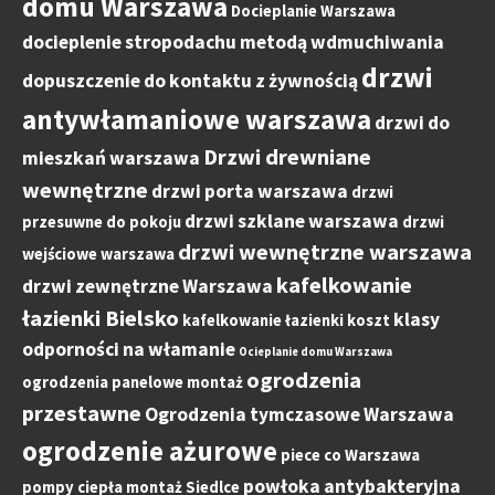
domu Warszawa
Docieplanie Warszawa
docieplenie stropodachu metodą wdmuchiwania
drzwi
dopuszczenie do kontaktu z żywnością
antywłamaniowe warszawa
drzwi do
Drzwi drewniane
mieszkań warszawa
wewnętrzne
drzwi porta warszawa
drzwi
drzwi szklane warszawa
przesuwne do pokoju
drzwi
drzwi wewnętrzne warszawa
wejściowe warszawa
kafelkowanie
drzwi zewnętrzne Warszawa
łazienki Bielsko
klasy
kafelkowanie łazienki koszt
odporności na włamanie
Ocieplanie domu Warszawa
ogrodzenia
ogrodzenia panelowe montaż
przestawne
Ogrodzenia tymczasowe Warszawa
ogrodzenie ażurowe
piece co Warszawa
powłoka antybakteryjna
pompy ciepła montaż Siedlce