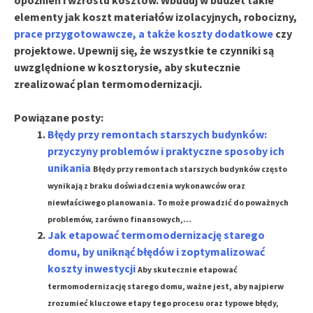
opóźnień i wzrostu kosztów. Wbuduj w budżet takie
elementy jak
koszt materiałów izolacyjnych
, robocizny,
prace przygotowawcze, a także koszty dodatkowe
czy
projektowe. Upewnij się, że wszystkie te czynniki są
uwzględnione w kosztorysie, aby skutecznie
zrealizować plan termomodernizacji.
Powiązane posty:
Błędy przy remontach starszych budynków:
przyczyny problemów i praktyczne sposoby ich
unikania
Błędy przy remontach starszych budynków często
wynikają z braku doświadczenia wykonawców oraz
niewłaściwego planowania. To może prowadzić do poważnych
problemów, zarówno finansowych,...
Jak etapować termomodernizację starego
domu, by uniknąć błędów i zoptymalizować
koszty inwestycji
Aby skutecznie etapować
termomodernizację starego domu, ważne jest, aby najpierw
zrozumieć kluczowe etapy tego procesu oraz typowe błędy,