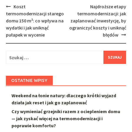
Post
Koszt
Najdroższe etapy
navigation
termomodernizacji starego
termomodernizacji: jak
domu 150 m²: co wpływa na
zaplanować inwestycję, by
wydatki i jak uniknąć
ograniczyć koszty i uniknąć
pułapek w wycenie
błędów
Szukaj:
OSTATNIE WPISY
Weekend na łonie natury: dlaczego krótki wyjazd
działa jak reset i jak go zaplanować
Czy wymieniać grzejniki razem z ociepleniem domu
— jak zyskać więcej na termomodernizacji i
poprawie komfortu?