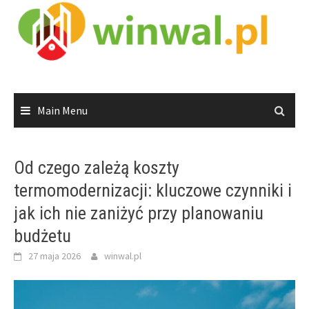
Skip
to
content
Main Menu
Od czego zależą koszty
termomodernizacji: kluczowe czynniki i
jak ich nie zaniżyć przy planowaniu
budżetu
27 maja 2026
winwal.pl