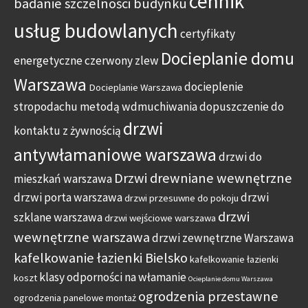
cennik
badanie szczelności budynku
usług budowlanych
certyfikaty
Docieplanie domu
energetyczne
czerwony zlew
Warszawa
docieplenie
Docieplanie Warszawa
stropodachu metodą wdmuchiwania
dopuszczenie do
drzwi
kontaktu z żywnością
antywłamaniowe warszawa
drzwi do
Drzwi drewniane wewnętrzne
mieszkań warszawa
drzwi porta warszawa
drzwi
drzwi przesuwne do pokoju
drzwi
szklane warszawa
drzwi wejściowe warszawa
wewnętrzne warszawa
drzwi zewnętrzne Warszawa
kafelkowanie łazienki Bielsko
kafelkowanie łazienki
klasy odporności na włamanie
koszt
Ocieplanie domu Warszawa
ogrodzenia przestawne
ogrodzenia panelowe montaż