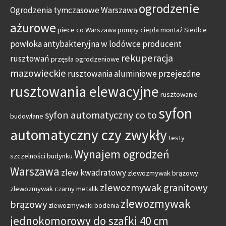
ogrodzenie
Ogrodzenia tymczasowe Warszawa
ażurowe
piece co Warszawa
pompy ciepła montaż Siedlce
powłoka antybakteryjna w lodówce
producent
rekuperacja
rusztowań
przęsła ogrodzeniowe
mazowieckie
rusztowania aluminiowe przejezdne
rusztowania elewacyjne
rusztowanie
syfon
syfon automatyczny co to
budowlane
automatyczny czy zwykły
testy
Wynajem ogrodzeń
szczelności budynku
Warszawa
zlew kwadratowy
zlewozmywak brązowy
zlewozmywak granitowy
zlewozmywak czarny metalik
zlewozmywak
brązowy
zlewozmywaki bodenia
jednokomorowy do szafki 40 cm