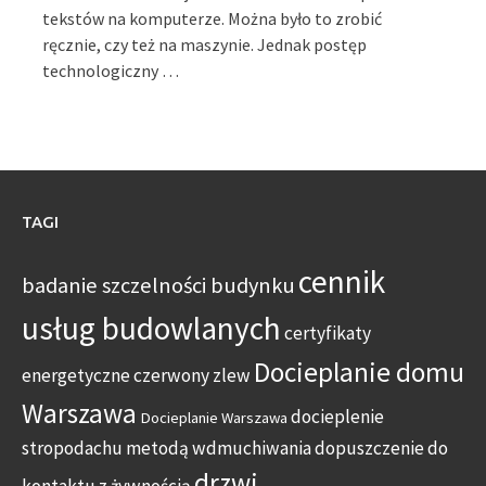
tekstów na komputerze. Można było to zrobić
ręcznie, czy też na maszynie. Jednak postęp
technologiczny …
TAGI
cennik
badanie szczelności budynku
usług budowlanych
certyfikaty
Docieplanie domu
energetyczne
czerwony zlew
Warszawa
docieplenie
Docieplanie Warszawa
stropodachu metodą wdmuchiwania
dopuszczenie do
drzwi