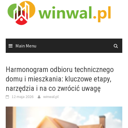
Skip
to
content
Main Menu
Harmonogram odbioru technicznego
domu i mieszkania: kluczowe etapy,
narzędzia i na co zwrócić uwagę
12 maja 2026
winwal.pl