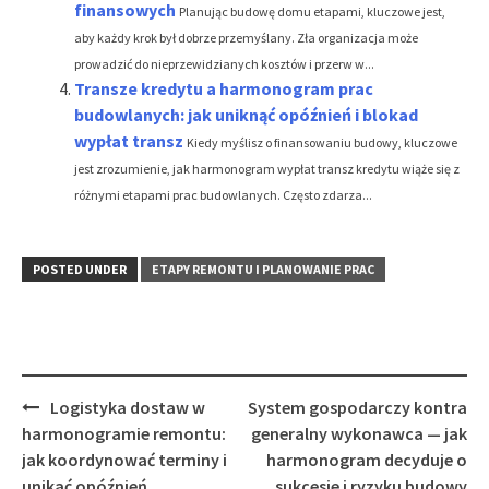
finansowych
Planując budowę domu etapami, kluczowe jest,
aby każdy krok był dobrze przemyślany. Zła organizacja może
prowadzić do nieprzewidzianych kosztów i przerw w...
Transze kredytu a harmonogram prac
budowlanych: jak uniknąć opóźnień i blokad
wypłat transz
Kiedy myślisz o finansowaniu budowy, kluczowe
jest zrozumienie, jak harmonogram wypłat transz kredytu wiąże się z
różnymi etapami prac budowlanych. Często zdarza...
POSTED UNDER
ETAPY REMONTU I PLANOWANIE PRAC
Post
Logistyka dostaw w
System gospodarczy kontra
navigation
harmonogramie remontu:
generalny wykonawca — jak
jak koordynować terminy i
harmonogram decyduje o
unikać opóźnień
sukcesie i ryzyku budowy