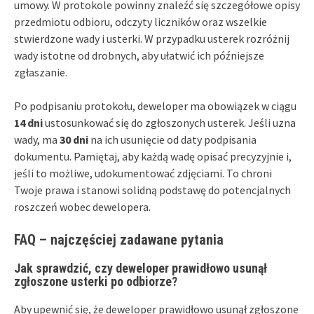
umowy. W protokole powinny znaleźć się szczegółowe opisy
przedmiotu odbioru, odczyty liczników oraz wszelkie
stwierdzone wady i usterki. W przypadku usterek rozróżnij
wady istotne od drobnych, aby ułatwić ich późniejsze
zgłaszanie.
Po podpisaniu protokołu, deweloper ma obowiązek w ciągu
14 dni
ustosunkować się do zgłoszonych usterek. Jeśli uzna
wady, ma
30 dni
na ich usunięcie od daty podpisania
dokumentu. Pamiętaj, aby każdą wadę opisać precyzyjnie i,
jeśli to możliwe, udokumentować zdjęciami. To chroni
Twoje prawa i stanowi solidną podstawę do potencjalnych
roszczeń wobec dewelopera.
FAQ – najczęściej zadawane pytania
Jak sprawdzić, czy deweloper prawidłowo usunął
zgłoszone usterki po odbiorze?
Aby upewnić się, że deweloper prawidłowo usunął zgłoszone