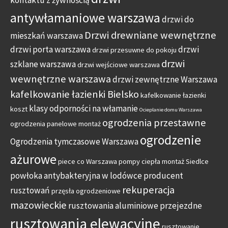
kontaktu z żywnością
antywłamaniowe warszawa
drzwi do
Drzwi drewniane wewnętrzne
mieszkań warszawa
drzwi porta warszawa
drzwi
drzwi przesuwne do pokoju
drzwi
szklane warszawa
drzwi wejściowe warszawa
wewnętrzne warszawa
drzwi zewnętrzne Warszawa
kafelkowanie łazienki Bielsko
kafelkowanie łazienki
klasy odporności na włamanie
koszt
Ocieplanie domu Warszawa
ogrodzenia przestawne
ogrodzenia panelowe montaż
ogrodzenie
Ogrodzenia tymczasowe Warszawa
ażurowe
piece co Warszawa
pompy ciepła montaż Siedlce
powłoka antybakteryjna w lodówce
producent
rekuperacja
rusztowań
przęsła ogrodzeniowe
mazowieckie
rusztowania aluminiowe przejezdne
rusztowania elewacyjne
rusztowanie