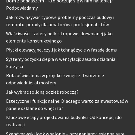
Dom z poddaszem – kto poczuje się w nim najlepiej?
Podpowiadamy
Jak rozwiązywać typowe problemy podczas budowy i
remontu: porady dla amatorów i profesjonalistów
Właściwości i zalety belki stropowej drewnianej jako
elementu konstrukcyjnego
Płytki elewacyjne, czyli jak tchnąć życie w fasadę domu
Systemy odzysku ciepła w wentylacji: zasada działania i
korzyści
Rola oświetlenia w projekcie wnętrz: Tworzenie
odpowiedniej atmosfery
Jak wybrać solidną odzież roboczą?
Estetyczne i funkcjonalne: Dlaczego warto zainwestować w
panele szklane do wnętrza?
Kluczowe etapy projektowania budynku: Od koncepcji do
realizacji
Skandynawski look w salonie – przeganiamy jesienną aurę