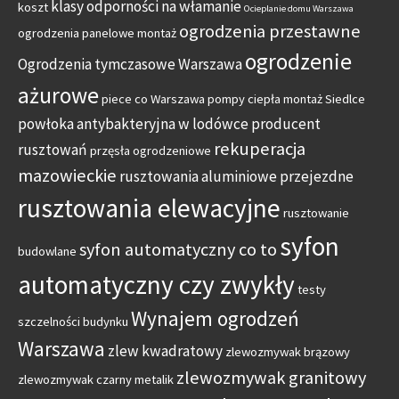
klasy odporności na włamanie
koszt
Ocieplanie domu Warszawa
ogrodzenia przestawne
ogrodzenia panelowe montaż
ogrodzenie
Ogrodzenia tymczasowe Warszawa
ażurowe
piece co Warszawa
pompy ciepła montaż Siedlce
powłoka antybakteryjna w lodówce
producent
rekuperacja
rusztowań
przęsła ogrodzeniowe
mazowieckie
rusztowania aluminiowe przejezdne
rusztowania elewacyjne
rusztowanie
syfon
syfon automatyczny co to
budowlane
automatyczny czy zwykły
testy
Wynajem ogrodzeń
szczelności budynku
Warszawa
zlew kwadratowy
zlewozmywak brązowy
zlewozmywak granitowy
zlewozmywak czarny metalik