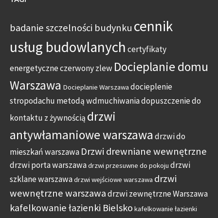
cennik
badanie szczelności budynku
usług budowlanych
certyfikaty
Docieplanie domu
energetyczne
czerwony zlew
Warszawa
docieplenie
Docieplanie Warszawa
stropodachu metodą wdmuchiwania
dopuszczenie do
drzwi
kontaktu z żywnością
antywłamaniowe warszawa
drzwi do
Drzwi drewniane wewnętrzne
mieszkań warszawa
drzwi porta warszawa
drzwi
drzwi przesuwne do pokoju
drzwi
szklane warszawa
drzwi wejściowe warszawa
wewnętrzne warszawa
drzwi zewnętrzne Warszawa
kafelkowanie łazienki Bielsko
kafelkowanie łazienki