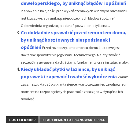
deweloperskiego, by uniknąć błędów i opóźnień
Planowanie kolejności prac wykończeniowych w nowym mieszkaniu
jest kluczowe, aby uniknąć niepotrzebnych błędów i opóźnień.
Odpowiednia organizacja działań pozwala nie tylko na...
Co dokładnie sprawdzić przed remontem domu,
by uniknąć kosztownych niespodzianek i
opóźnień
Przed rozpoczęciem remontu domu kluczowe jest
dokładne sprawdzenie jego stanu technicznego. Należy zwrócić
szczególną uwagę na dach, ściany, fundamenty oraz instalacje, aby...
Kiedy układać płytki w łazience, by uniknąć
poprawek i zapewnić trwałość wykończenia
Zanim
zaczniesz układać płytki w łazience, warto zrozumieć, że odpowiedni
moment na rozpoczęcie tych prac może znacząco wpłynąć na ich
trwałość i...
POSTED UNDER
ETAPY REMONTU I PLANOWANIE PRAC