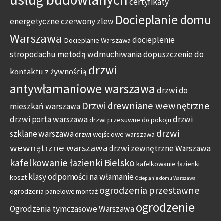
certyfikaty
Docieplanie domu
energetyczne
czerwony zlew
Warszawa
docieplenie
Docieplanie Warszawa
stropodachu metodą wdmuchiwania
dopuszczenie do
drzwi
kontaktu z żywnością
antywłamaniowe warszawa
drzwi do
Drzwi drewniane wewnętrzne
mieszkań warszawa
drzwi porta warszawa
drzwi
drzwi przesuwne do pokoju
drzwi
szklane warszawa
drzwi wejściowe warszawa
wewnętrzne warszawa
drzwi zewnętrzne Warszawa
kafelkowanie łazienki Bielsko
kafelkowanie łazienki
klasy odporności na włamanie
koszt
Ocieplanie domu Warszawa
ogrodzenia przestawne
ogrodzenia panelowe montaż
ogrodzenie
Ogrodzenia tymczasowe Warszawa