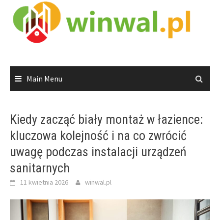
Skip
to
content
Main Menu
Kiedy zacząć biały montaż w łazience:
kluczowa kolejność i na co zwrócić
uwagę podczas instalacji urządzeń
sanitarnych
11 kwietnia 2026
winwal.pl