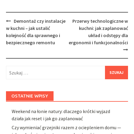
Post
Demontaż czy instalacje
Przerwy technologiczne w
navigation
w kuchni – jak ustalić
kuchni: jak zaplanować
kolejność dla sprawnego i
układ i odstępy dla
bezpiecznego remontu
ergonomii i funkcjonalności
Szukaj:
OSTATNIE WPISY
Weekend na łonie natury: dlaczego krótki wyjazd
działa jak reset i jak go zaplanować
Czy wymieniać grzejniki razem z ociepleniem domu —