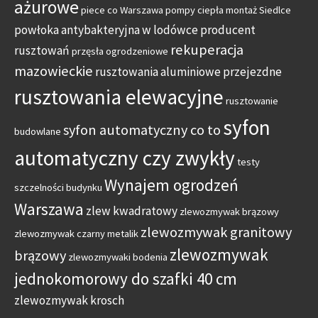
ażurowe
piece co Warszawa
pompy ciepła montaż Siedlce
powłoka antybakteryjna w lodówce
producent
rekuperacja
rusztowań
przęsła ogrodzeniowe
mazowieckie
rusztowania aluminiowe przejezdne
rusztowania elewacyjne
rusztowanie
syfon
syfon automatyczny co to
budowlane
automatyczny czy zwykły
testy
Wynajem ogrodzeń
szczelności budynku
Warszawa
zlew kwadratowy
zlewozmywak brązowy
zlewozmywak granitowy
zlewozmywak czarny metalik
zlewozmywak
brązowy
zlewozmywaki bodenia
jednokomorowy do szafki 40 cm
zlewozmywak krosch