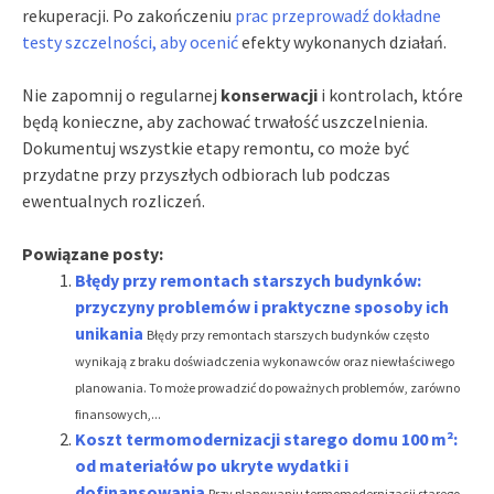
rekuperacji. Po zakończeniu
prac przeprowadź dokładne
testy szczelności, aby ocenić
efekty wykonanych działań.
Nie zapomnij o regularnej
konserwacji
i kontrolach, które
będą konieczne, aby zachować trwałość uszczelnienia.
Dokumentuj wszystkie etapy remontu, co może być
przydatne przy przyszłych odbiorach lub podczas
ewentualnych rozliczeń.
Powiązane posty:
Błędy przy remontach starszych budynków:
przyczyny problemów i praktyczne sposoby ich
unikania
Błędy przy remontach starszych budynków często
wynikają z braku doświadczenia wykonawców oraz niewłaściwego
planowania. To może prowadzić do poważnych problemów, zarówno
finansowych,...
Koszt termomodernizacji starego domu 100 m²:
od materiałów po ukryte wydatki i
dofinansowania
Przy planowaniu termomodernizacji starego