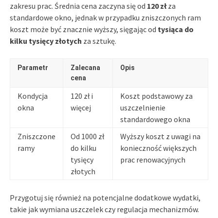
zakresu prac. Średnia cena zaczyna się od
120 zł
za
standardowe okno, jednak w przypadku zniszczonych ram
koszt może być znacznie wyższy, sięgając od
tysiąca do
kilku tysięcy złotych
za sztukę.
Parametr
Zalecana
Opis
cena
Kondycja
120 zł i
Koszt podstawowy za
okna
więcej
uszczelnienie
standardowego okna
Zniszczone
Od 1000 zł
Wyższy koszt z uwagi na
ramy
do kilku
konieczność większych
tysięcy
prac renowacyjnych
złotych
Przygotuj się również na potencjalne dodatkowe wydatki,
takie jak wymiana uszczelek czy regulacja mechanizmów.