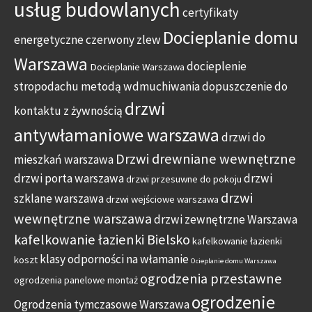
usług budowlanych
certyfikaty
Docieplanie domu
energetyczne
czerwony zlew
Warszawa
docieplenie
Docieplanie Warszawa
stropodachu metodą wdmuchiwania
dopuszczenie do
drzwi
kontaktu z żywnością
antywłamaniowe warszawa
drzwi do
Drzwi drewniane wewnętrzne
mieszkań warszawa
drzwi porta warszawa
drzwi
drzwi przesuwne do pokoju
drzwi
szklane warszawa
drzwi wejściowe warszawa
wewnętrzne warszawa
drzwi zewnętrzne Warszawa
kafelkowanie łazienki Bielsko
kafelkowanie łazienki
klasy odporności na włamanie
koszt
Ocieplanie domu Warszawa
ogrodzenia przestawne
ogrodzenia panelowe montaż
ogrodzenie
Ogrodzenia tymczasowe Warszawa