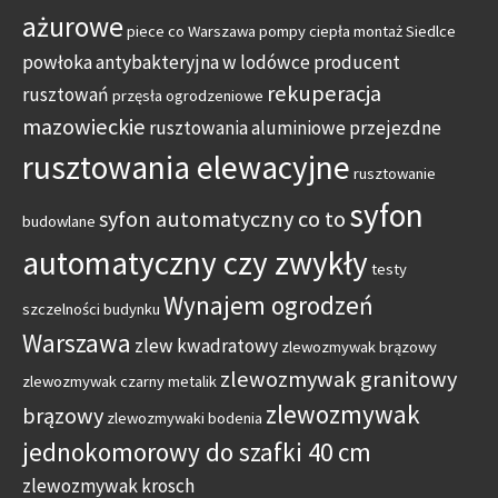
ażurowe
piece co Warszawa
pompy ciepła montaż Siedlce
powłoka antybakteryjna w lodówce
producent
rekuperacja
rusztowań
przęsła ogrodzeniowe
mazowieckie
rusztowania aluminiowe przejezdne
rusztowania elewacyjne
rusztowanie
syfon
syfon automatyczny co to
budowlane
automatyczny czy zwykły
testy
Wynajem ogrodzeń
szczelności budynku
Warszawa
zlew kwadratowy
zlewozmywak brązowy
zlewozmywak granitowy
zlewozmywak czarny metalik
zlewozmywak
brązowy
zlewozmywaki bodenia
jednokomorowy do szafki 40 cm
zlewozmywak krosch