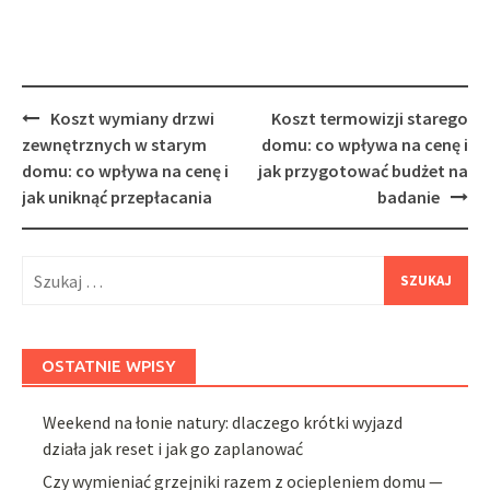
Post
Koszt wymiany drzwi
Koszt termowizji starego
navigation
zewnętrznych w starym
domu: co wpływa na cenę i
domu: co wpływa na cenę i
jak przygotować budżet na
jak uniknąć przepłacania
badanie
Szukaj:
OSTATNIE WPISY
Weekend na łonie natury: dlaczego krótki wyjazd
działa jak reset i jak go zaplanować
Czy wymieniać grzejniki razem z ociepleniem domu —