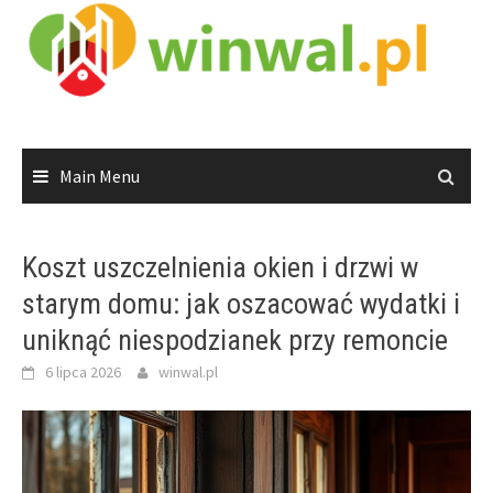
Skip
to
content
Main Menu
Koszt uszczelnienia okien i drzwi w
starym domu: jak oszacować wydatki i
uniknąć niespodzianek przy remoncie
6 lipca 2026
winwal.pl