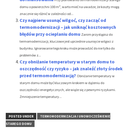
domu o powierzchni 100 m², warto mieć na uwadze, że koszty mogą
znacznie się różnić w zależności od...
Czy najpierw usunąć wilgoć, czy zacząć od
termomodernizacji – jak uniknąć kosztownych
błędów przy ocieplaniu domu
Zanim przystąpisz do
termomodernizacji, kluczowe jest uprzednie usunięcie wilgoci z
budynku. Ignorowanie tego kroku może prowadzić do nie tylko do
problemów z...
Czy obniżanie temperatury w starym domu to
oszczędność czy ryzyko – jak znaleźć złoty środek
przed termomodernizacją?
Obniżanie temperatury w
starym domu może być kluczowym krokiem w dążeniu do
oszczędności energetycznych, ale wiąże się z pewnymi ryzykami.
Zmniejszenie temperatury...
POSTED UNDER
TERMOMODERNIZACJA I UNOWOCZEŚNIENIE
STAREGO DOMU