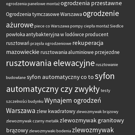
ogrodzenia przestawne
ogrodzenia panelowe montaż
ogrodzenie
Ogrodzenia tymczasowe Warszawa
ażurowe
piece co Warszawa
pompy ciepła montaż Siedlce
powłoka antybakteryjna w lodówce
producent
rekuperacja
rusztowań
przęsła ogrodzeniowe
mazowieckie
rusztowania aluminiowe przejezdne
rusztowania elewacyjne
rusztowanie
syfon
syfon automatyczny co to
budowlane
automatyczny czy zwykły
testy
Wynajem ogrodzeń
szczelności budynku
Warszawa
zlew kwadratowy
zlewozmywak brązowy
zlewozmywak granitowy
zlewozmywak czarny metalik
zlewozmywak
brązowy
zlewozmywaki bodenia