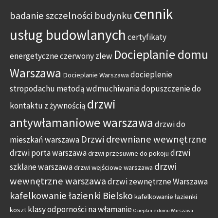
cennik
badanie szczelności budynku
usług budowlanych
certyfikaty
Docieplanie domu
energetyczne
czerwony zlew
Warszawa
docieplenie
Docieplanie Warszawa
stropodachu metodą wdmuchiwania
dopuszczenie do
drzwi
kontaktu z żywnością
antywłamaniowe warszawa
drzwi do
Drzwi drewniane wewnętrzne
mieszkań warszawa
drzwi porta warszawa
drzwi
drzwi przesuwne do pokoju
drzwi
szklane warszawa
drzwi wejściowe warszawa
wewnętrzne warszawa
drzwi zewnętrzne Warszawa
kafelkowanie łazienki Bielsko
kafelkowanie łazienki
klasy odporności na włamanie
koszt
Ocieplanie domu Warszawa