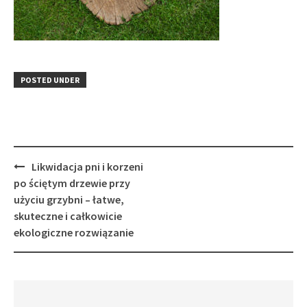
POSTED UNDER
Post
Likwidacja pni i korzeni
navigation
po ściętym drzewie przy
użyciu grzybni – łatwe,
skuteczne i całkowicie
ekologiczne rozwiązanie