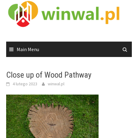
Skip
to
content
Main Menu
Close up of Wood Pathway
4 lutego 2023
winwal.pl