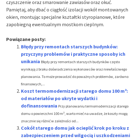
czyszczenie oraz smarowanie zawiasów oraz okuć.
Pamiętaj, aby dbać o ciągłość izolacji wokół montowanych
okien, montując specjalne kształtki styropianowe, które
zapobiegną ewentualnym mostkom cieplnym.
Powiązane posty:
Błędy przy remontach starszych budynków:
przyczyny problemów i praktyczne sposoby ich
unikania
Błędy przy remontach starszych budynków często
wynikają z braku doświadczenia wykonawców oraz niewłaściwego
planowania. To może prowadzić do poważnych problemów, zarówno
finansowych,...
Koszt termomodernizacji starego domu 100 m²:
od materiałów po ukryte wydatki i
dofinansowania
Przy planowaniu termomodernizacji starego
domu o powierzchni 100 m², warto mieć na uwadze, że koszty mogą
znacznie się różnić w zależności od...
Cokół starego domu jak ocieplić krok po kroku z
zabezpieczeniem przed wilgocią i uszkodzeniami