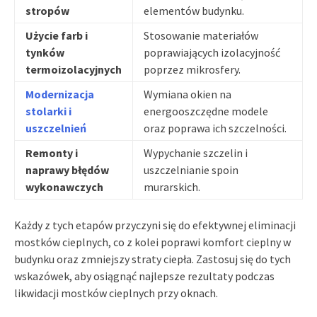
stropów
elementów budynku.
Użycie farb i
Stosowanie materiałów
tynków
poprawiających izolacyjność
termoizolacyjnych
poprzez mikrosfery.
Modernizacja
Wymiana okien na
stolarki i
energooszczędne modele
uszczelnień
oraz poprawa ich szczelności.
Remonty i
Wypychanie szczelin i
naprawy błędów
uszczelnianie spoin
wykonawczych
murarskich.
Każdy z tych etapów przyczyni się do efektywnej eliminacji
mostków cieplnych, co z kolei poprawi komfort cieplny w
budynku oraz zmniejszy straty ciepła. Zastosuj się do tych
wskazówek, aby osiągnąć najlepsze rezultaty podczas
likwidacji mostków cieplnych przy oknach.