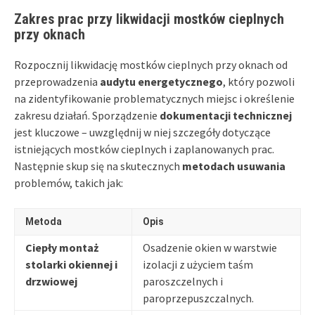
Zakres prac przy likwidacji mostków cieplnych
przy oknach
Rozpocznij likwidację mostków cieplnych przy oknach od
przeprowadzenia
audytu energetycznego
, który pozwoli
na zidentyfikowanie problematycznych miejsc i określenie
zakresu działań. Sporządzenie
dokumentacji technicznej
jest kluczowe – uwzględnij w niej szczegóły dotyczące
istniejących mostków cieplnych i zaplanowanych prac.
Następnie skup się na skutecznych
metodach usuwania
problemów, takich jak:
Metoda
Opis
Ciepły montaż
Osadzenie okien w warstwie
stolarki okiennej i
izolacji z użyciem taśm
drzwiowej
paroszczelnych i
paroprzepuszczalnych.