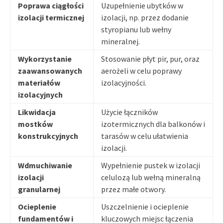
Poprawa ciągłości
Uzupełnienie ubytków w
izolacji termicznej
izolacji, np. przez dodanie
styropianu lub wełny
mineralnej.
Wykorzystanie
Stosowanie płyt pir, pur, oraz
zaawansowanych
aerożeli w celu poprawy
materiałów
izolacyjności.
izolacyjnych
Likwidacja
Użycie łączników
mostków
izotermicznych dla balkonów i
konstrukcyjnych
tarasów w celu ułatwienia
izolacji.
Wdmuchiwanie
Wypełnienie pustek w izolacji
izolacji
celulozą lub wełną mineralną
granularnej
przez małe otwory.
Ocieplenie
Uszczelnienie i ocieplenie
fundamentów i
kluczowych miejsc łączenia