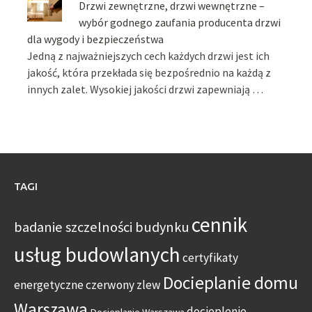
Drzwi zewnętrzne, drzwi wewnętrzne –
wybór godnego zaufania producenta drzwi
dla wygody i bezpieczeństwa
Jedną z najważniejszych cech każdych drzwi jest ich
jakość, która przekłada się bezpośrednio na każdą z
innych zalet. Wysokiej jakości drzwi zapewniają …
TAGI
cennik
badanie szczelności budynku
usług budowlanych
certyfikaty
Docieplanie domu
energetyczne
czerwony zlew
Warszawa
docieplenie
Docieplanie Warszawa