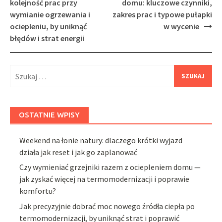
navigation
kolejność prac przy
domu: kluczowe czynniki,
wymianie ogrzewania i
zakres prac i typowe pułapki
ociepleniu, by uniknąć
w wycenie
błędów i strat energii
Szukaj:
OSTATNIE WPISY
Weekend na łonie natury: dlaczego krótki wyjazd
działa jak reset i jak go zaplanować
Czy wymieniać grzejniki razem z ociepleniem domu —
jak zyskać więcej na termomodernizacji i poprawie
komfortu?
Jak precyzyjnie dobrać moc nowego źródła ciepła po
termomodernizacji, by uniknąć strat i poprawić