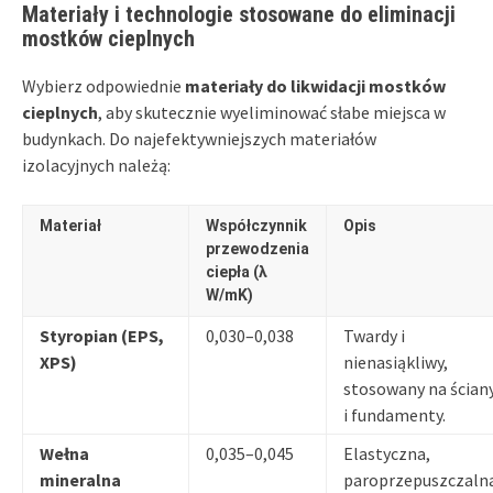
Materiały i technologie stosowane do eliminacji
mostków cieplnych
Wybierz odpowiednie
materiały do likwidacji mostków
cieplnych
, aby skutecznie wyeliminować słabe miejsca w
budynkach. Do najefektywniejszych materiałów
izolacyjnych należą:
Materiał
Współczynnik
Opis
przewodzenia
ciepła (λ
W/mK)
Styropian (EPS,
0,030–0,038
Twardy i
XPS)
nienasiąkliwy,
stosowany na ścian
i fundamenty.
Wełna
0,035–0,045
Elastyczna,
mineralna
paroprzepuszczaln