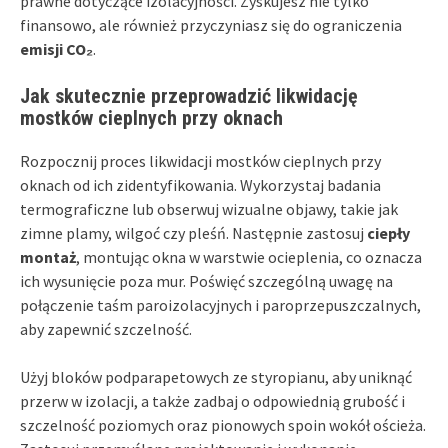
prawne dotyczące izolacyjności. Zyskujesz nie tylko
finansowo, ale również przyczyniasz się do ograniczenia
emisji CO₂
.
Jak skutecznie przeprowadzić likwidację
mostków cieplnych przy oknach
Rozpocznij proces likwidacji mostków cieplnych przy
oknach od ich zidentyfikowania. Wykorzystaj badania
termograficzne lub obserwuj wizualne objawy, takie jak
zimne plamy, wilgoć czy pleśń. Następnie zastosuj
ciepły
montaż
, montując okna w warstwie ocieplenia, co oznacza
ich wysunięcie poza mur. Poświęć szczególną uwagę na
połączenie taśm paroizolacyjnych i paroprzepuszczalnych,
aby zapewnić szczelność.
Użyj bloków podparapetowych ze styropianu, aby uniknąć
przerw w izolacji, a także zadbaj o odpowiednią grubość i
szczelność poziomych oraz pionowych spoin wokół ościeża.