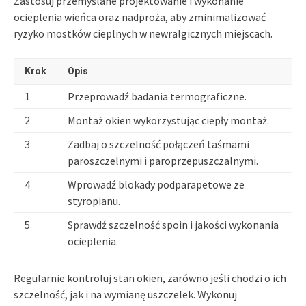
Zastosuj przemyślane projektowanie i wykonanie
ocieplenia wieńca oraz nadproża, aby zminimalizować
ryzyko mostków cieplnych w newralgicznych miejscach.
Krok
Opis
1
Przeprowadź badania termograficzne.
2
Montaż okien wykorzystując ciepły montaż.
3
Zadbaj o szczelność połączeń taśmami
paroszczelnymi i paroprzepuszczalnymi.
4
Wprowadź blokady podparapetowe ze
styropianu.
5
Sprawdź szczelność spoin i jakości wykonania
ocieplenia.
Regularnie kontroluj stan okien, zarówno jeśli chodzi o ich
szczelność, jak i na wymianę uszczelek. Wykonuj