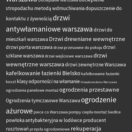
stropodachu metodą wdmuchiwania
dopuszczenie do
drzwi
kontaktu z żywnością
antywłamaniowe warszawa
drzwi do
Drzwi drewniane wewnętrzne
mieszkań warszawa
drzwi porta warszawa
drzwi
drzwi przesuwne do pokoju
drzwi
szklane warszawa
drzwi wejściowe warszawa
wewnętrzne warszawa
drzwi zewnętrzne Warszawa
kafelkowanie łazienki Bielsko
kafelkowanie łazienki
klasy odporności na włamanie
koszt
Ocieplanie domu Warszawa
ogrodzenia przestawne
ogrodzenia panelowe montaż
ogrodzenie
Ogrodzenia tymczasowe Warszawa
ażurowe
piece co Warszawa
pompy ciepła montaż Siedlce
powłoka antybakteryjna w lodówce
producent
rekuperacja
rusztowań
przęsła ogrodzeniowe