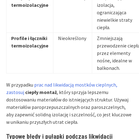
termoizolacyjne
izolacja,
ograniczająca
niewielkie straty
ciepła.
Profile i łączniki
Nieokreślony
Zmniejszają
termoizolacyjne
przewodzenie ciepł
przez elementy
nośne, idealne w
balkonach.
W przypadku
prac nad likwidacją mostków cieplnych,
zastosuj
ciepły montaż
, który sprzyja lepszemu
dostosowaniu materiałów do istniejących struktur. Używaj
materiałów paroprzepuszczalnych oraz paroszczelnych,
aby zapewnić solidną izolację i szczelność, co jest kluczowe
w unikaniu przyszłych utrat ciepła.
Typowe błędy i pułapki podczas likwidacji