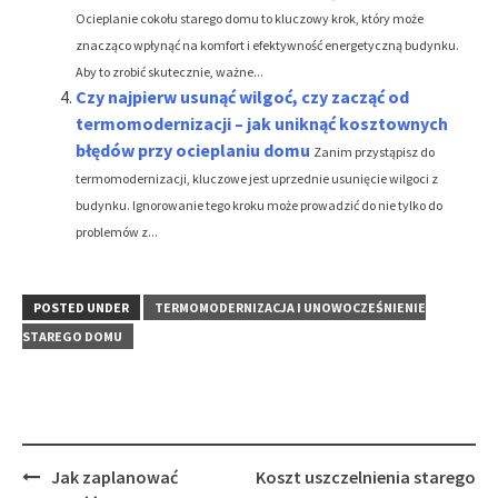
Ocieplanie cokołu starego domu to kluczowy krok, który może
znacząco wpłynąć na komfort i efektywność energetyczną budynku.
Aby to zrobić skutecznie, ważne...
Czy najpierw usunąć wilgoć, czy zacząć od
termomodernizacji – jak uniknąć kosztownych
błędów przy ocieplaniu domu
Zanim przystąpisz do
termomodernizacji, kluczowe jest uprzednie usunięcie wilgoci z
budynku. Ignorowanie tego kroku może prowadzić do nie tylko do
problemów z...
POSTED UNDER
TERMOMODERNIZACJA I UNOWOCZEŚNIENIE
STAREGO DOMU
Post
Jak zaplanować
Koszt uszczelnienia starego