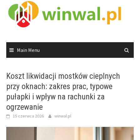
Skip
to
content
Main Menu
Koszt likwidacji mostków cieplnych
przy oknach: zakres prac, typowe
pułapki i wpływ na rachunki za
ogrzewanie
15 czerwca 2026
winwal.pl