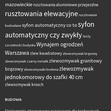
mazowieckie
rusztowania aluminiowe przejezdne
rusztowania elewacyjne
rusztowanie
syfon
syfon automatyczny co to
budowlane
automatyczny czy zwykły
testy
Wynajem ogrodzeń
szczelności budynku
Warszawa
zlew kwadratowy
zlewozmywak brązowy
zlewozmywak granitowy
zlewozmywak czarny metalik
zlewozmywak
brązowy
zlewozmywaki bodenia
jednokomorowy do szafki 40 cm
zlewozmywak krosch
BUDOWA
Ekokominki: alternatywne rozwiązania dla tradycyjnych